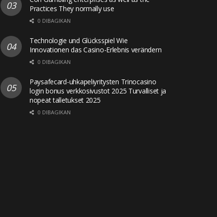
Practices They normally use
0 DIBAGIKAN
Technologie und Glücksspiel Wie
Innovationen das Casino-Erlebnis verändern
0 DIBAGIKAN
Paysafecard-uhkapeliyritysten Trinocasino
login bonus verkkosivustot 2025 Turvalliset ja
nopeat talletukset 2025
0 DIBAGIKAN