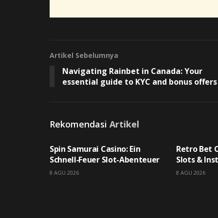
Artikel Sebelumnya
Navigating Rainbet in Canada: Your
essential guide to KYC and bonus offers
Rekomendasi
Artikel
UNCATEGORIZED
UNCATEGOR
Spin Samurai Casino: Ein
Retro Bet C
Schnell‑Feuer Slot-Abenteuer
Slots & Ins
8 AGU 2026
8 AGU 2026