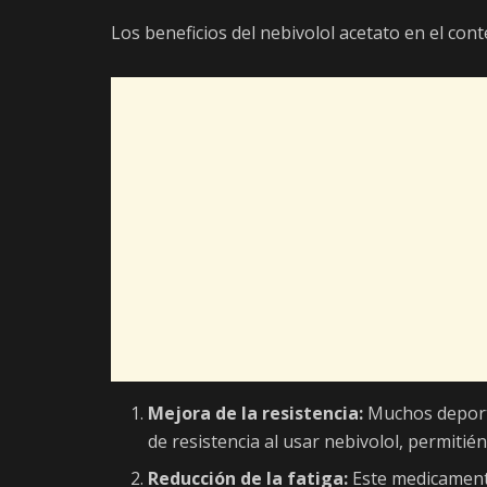
Los beneficios del nebivolol acetato en el cont
Mejora de la resistencia:
Muchos deport
de resistencia al usar nebivolol, permiti
Reducción de la fatiga:
Este medicamento