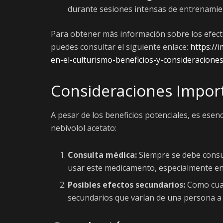
durante sesiones intensas de entrenamie
Para obtener más información sobre los efectos
puedes consultar el siguiente enlace:
https://
en-el-culturismo-beneficios-y-consideraciones
Consideraciones Impor
A pesar de los beneficios potenciales, es esenc
nebivolol acetato:
Consulta médica:
Siempre se debe consul
usar este medicamento, especialmente en
Posibles efectos secundarios:
Como cual
secundarios que varían de una persona a 