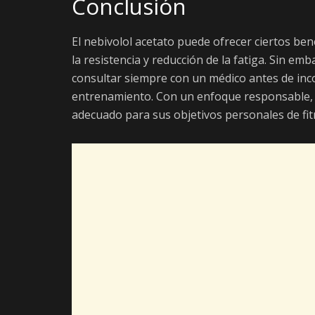
Conclusión
El nebivolol acetato puede ofrecer ciertos ben
la resistencia y reducción de la fatiga. Sin e
consultar siempre con un médico antes de inc
entrenamiento. Con un enfoque responsable, l
adecuado para sus objetivos personales de fit