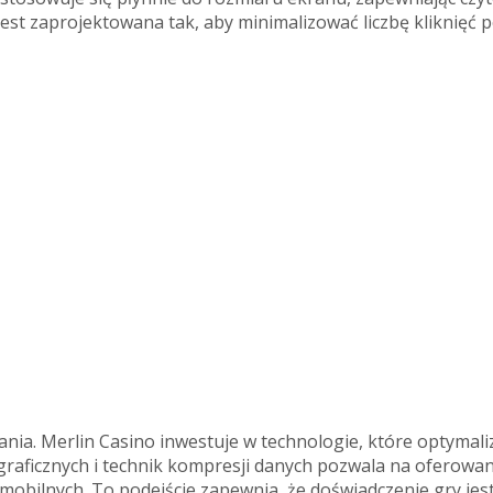
est zaprojektowana tak, aby minimalizować liczbę kliknięć 
nia. Merlin Casino inwestuje w technologie, które optymaliz
graficznych i technik kompresji danych pozwala na oferowani
obilnych. To podejście zapewnia, że doświadczenie gry jes