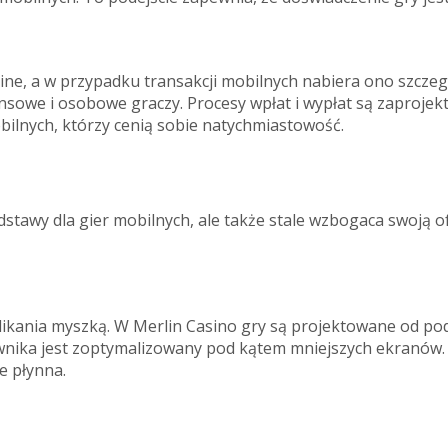
ine, a w przypadku transakcji mobilnych nabiera ono szczeg
sowe i osobowe graczy. Procesy wpłat i wypłat są zaprojekto
bilnych, którzy cenią sobie natychmiastowość.
dstawy dla gier mobilnych, ale także stale wzbogaca swoją 
ikania myszką. W Merlin Casino gry są projektowane od pod
kownika jest zoptymalizowany pod kątem mniejszych ekranów.
e płynna.