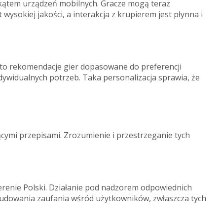
d kątem urządzeń mobilnych. Gracze mogą teraz
wysokiej jakości, a interakcja z krupierem jest płynna i
 to rekomendacje gier dopasowane do preferencji
ywidualnych potrzeb. Taka personalizacja sprawia, że
ącymi przepisami. Zrozumienie i przestrzeganie tych
terenie Polski. Działanie pod nadzorem odpowiednich
 budowania zaufania wśród użytkowników, zwłaszcza tych