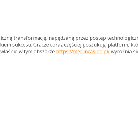
czną transformację, napędzaną przez postęp technologiczny 
kiem sukcesu. Gracze coraz częściej poszukują platform, któ
o właśnie w tym obszarze
https://merlincasino.pl/
wyróżnia si