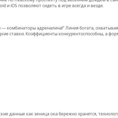
id и iOS позволяют сидеть в игре всегда и везде.
ы — комбинаторы адреналина!” Линия богата, охватывая
дкие ставки. Коэффициенты конкурентоспособны, а форм
ские данные как зеница ока бережно хранятся, техноло