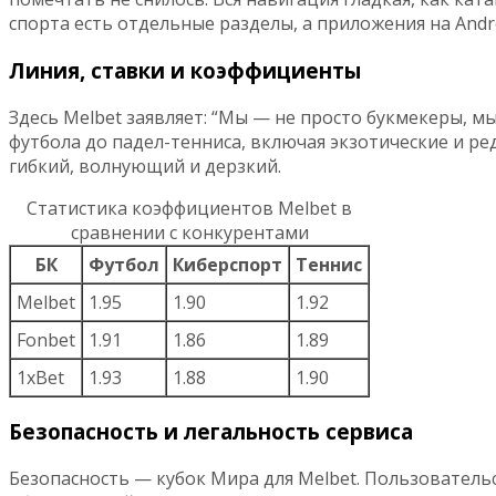
спорта есть отдельные разделы, а приложения на Andro
Линия, ставки и коэффициенты
Здесь Melbet заявляет: “Мы — не просто букмекеры, м
футбола до падел-тенниса, включая экзотические и ре
гибкий, волнующий и дерзкий.
Статистика коэффициентов Melbet в
сравнении с конкурентами
БК
Футбол
Киберспорт
Теннис
Melbet
1.95
1.90
1.92
Fonbet
1.91
1.86
1.89
1xBet
1.93
1.88
1.90
Безопасность и легальность сервиса
Безопасность — кубок Мира для Melbet. Пользователь