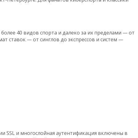
 более 40 видов спорта и далеко за их пределами — от
ат ставок — от синглов до экспрессов и систем —
гии SSL и многослойная аутентификация включены в