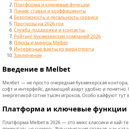
Платформа и ключевые функции
Линия, ставки и коэффициенты
Безопасность и легальность сервиса
Прогнозы на 2026 год
Служба поддержки и контакты
Рейтинг букмекерских компаний 2026
Плюсы и минусы Melbet
Интересные факты из мира спорта
Заключение
Введение в Melbet
Мелбет — не просто очередная букмекерская контора,
софт и интерфейс, делающий азарт удобно и понятно. 
энергетикой сотни тысяч игроков. Особо кайфуют тут в
Платформа и ключевые функции
Платформа Melbet в 2026 — это микс классики и хай-те
помечтать не снилось. Вся навигация гладкая, как ка