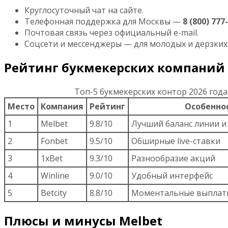
Круглосуточный чат на сайте.
Телефонная поддержка для Москвы —
8 (800) 777
Почтовая связь через официальный e-mail.
Соцсети и мессенджеры — для молодых и дерзких
Рейтинг букмекерских компаний 
Топ-5 букмекерских контор 2026 года
Место
Компания
Рейтинг
Особенно
1
Melbet
9.8/10
Лучший баланс линии 
2
Fonbet
9.5/10
Обширные live-ставки
3
1xBet
9.3/10
Разнообразие акций
4
Winline
9.0/10
Удобный интерфейс
5
Betcity
8.8/10
Моментальные выплат
Плюсы и минусы Melbet