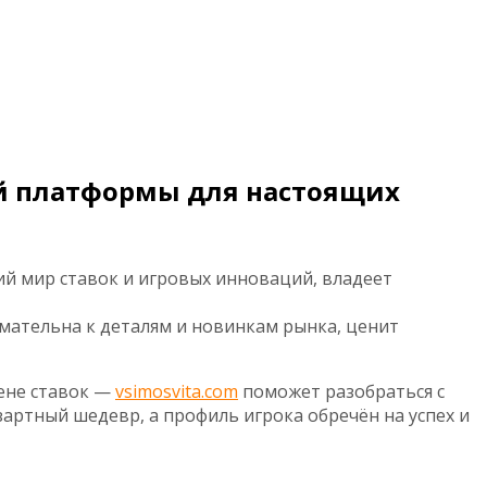
й платформы для настоящих
й мир ставок и игровых инноваций, владеет
мательна к деталям и новинкам рынка, ценит
рене ставок —
vsimosvita.com
поможет разобраться с
азартный шедевр, а профиль игрока обречён на успех и