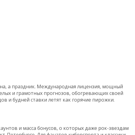
тина, а праздник. Международная лицензия, мощный
еселых и грамотных прогнозов, обогревающих своей
дов и будней ставки летят как горячие пирожки.
каунтов и масса бонусов, о которых даже рок-звездам
кт-Петербурге. Для фанатов киберспорта и классики