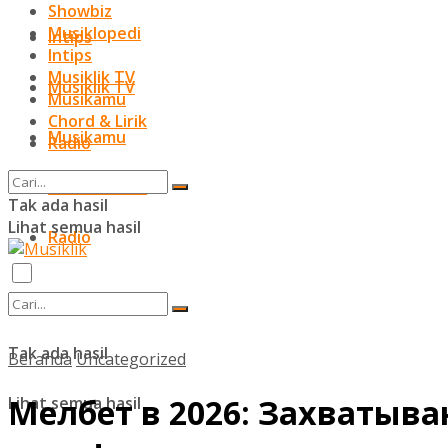
Showbiz
Musiklopedi
Intips
Intips
Musiklik TV
Musiklik TV
Musikamu
Chord & Lirik
Musikamu
Radio
Chord & Lirik
Tak ada hasil
Lihat semua hasil
Radio
Tak ada hasil
Beranda
Uncategorized
Мелбет в 2026: Захватыв
Lihat semua hasil