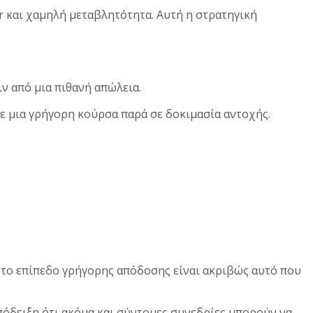
er και χαμηλή μεταβλητότητα. Αυτή η στρατηγική
ν από μια πιθανή απώλεια.
 σε μια γρήγορη κούρσα παρά σε δοκιμασία αντοχής.
τό το επίπεδο γρήγορης απόδοσης είναι ακριβώς αυτό που
όδειξη ότι ακόμα και σύντομες συνεδρίες μπορούν να