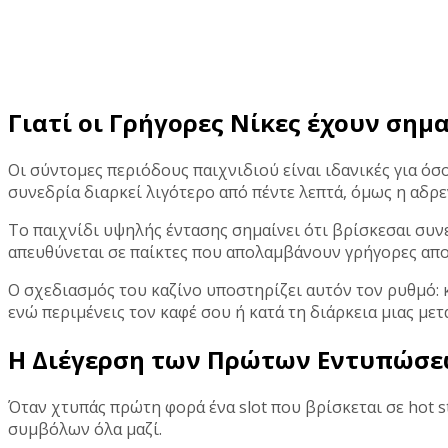
Γιατί οι Γρήγορες Νίκες έχουν σημ
Οι σύντομες περιόδους παιχνιδιού είναι ιδανικές για ό
συνεδρία διαρκεί λιγότερο από πέντε λεπτά, όμως η αδρε
Το παιχνίδι υψηλής έντασης σημαίνει ότι βρίσκεσαι συνεχ
απευθύνεται σε παίκτες που απολαμβάνουν γρήγορες απο
Ο σχεδιασμός του καζίνο υποστηρίζει αυτόν τον ρυθμό: κ
ενώ περιμένεις τον καφέ σου ή κατά τη διάρκεια μιας μετ
Η Διέγερση των Πρώτων Εντυπώσεων
Όταν χτυπάς πρώτη φορά ένα slot που βρίσκεται σε hot 
συμβόλων όλα μαζί.