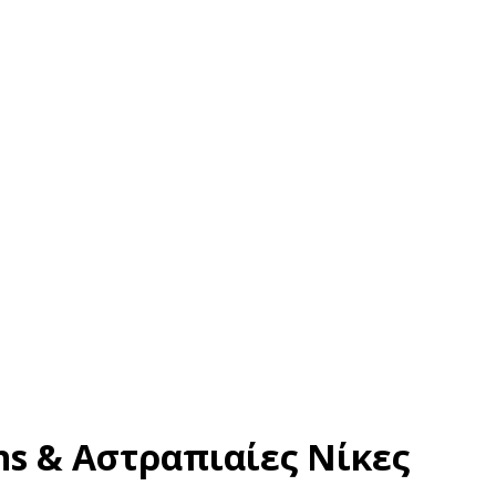
ns & Αστραπιαίες Νίκες