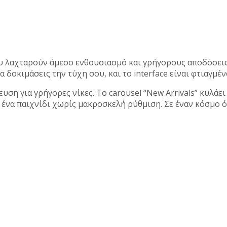
που λαχταρούν άμεσο ενθουσιασμό και γρήγορους αποδόσεις
α δοκιμάσεις την τύχη σου, και το interface είναι φτιαγμέν
υση για γρήγορες νίκες. Το carousel “New Arrivals” κυλάει
 σε ένα παιχνίδι χωρίς μακροσκελή ρύθμιση. Σε έναν κόσμ