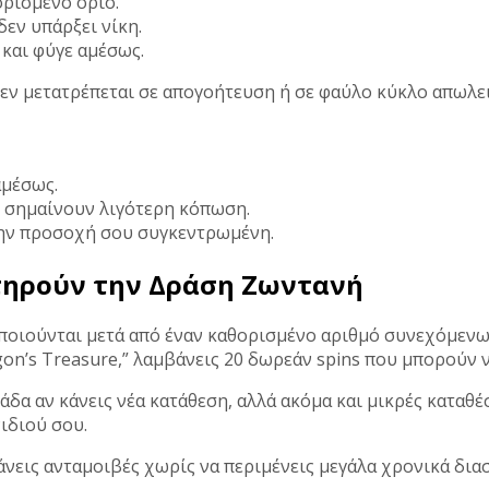
ρισμένο όριο.
δεν υπάρξει νίκη.
 και φύγε αμέσως.
δεν μετατρέπεται σε απογοήτευση ή σε φαύλο κύκλο απωλε
αμέσως.
 σημαίνουν λιγότερη κόπωση.
ην προσοχή σου συγκεντρωμένη.
τηρούν την Δράση Ζωντανή
ποιούνται μετά από έναν καθορισμένο αριθμό συνεχόμενω
agon’s Treasure,” λαμβάνεις 20 δωρεάν spins που μπορούν 
άδα αν κάνεις νέα κατάθεση, αλλά ακόμα και μικρές καταθ
ιδιού σου.
νεις ανταμοιβές χωρίς να περιμένεις μεγάλα χρονικά δια