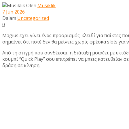
Oleh
Musiklik
7 Jun 2026
Dalam
Uncategorized
0
Magius έχει γίνει ένας προορισμός-κλειδί για παίκτες 
σημαίνει ότι ποτέ δεν θα μείνεις χωρίς φρέσκα slots για ν
Από τη στιγμή που συνδέεσαι, η διάταξη μοιάζει με εκτόξε
κουμπί “Quick Play” σου επιτρέπει να μπεις κατευθείαν
δράση σε κίνηση.