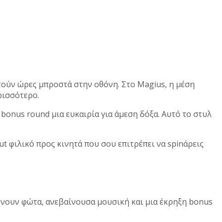
τούν ώρες μπροστά στην οθόνη. Στο Magius, η μέση
ρισσότερο.
 bonus round μια ευκαιρία για άμεση δόξα. Αυτό το στυλ
t φιλικό προς κινητά που σου επιτρέπει να spinάρεις
βήνουν φώτα, ανεβαίνουσα μουσική και μια έκρηξη bonus