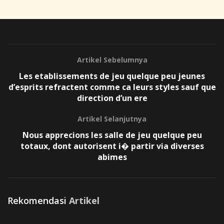
Artikel Sebelumnya
Les etablissements de jeu quelque peu jeunes
d’esprits refractent comme ca leurs styles sauf que
direction d’un ere
Artikel Selanjutnya
Nous apprecions les salle de jeu quelque peu
totaux, dont autorisent i� partir via diverses
abimes
Rekomendasi
Artikel
UNCATEGORIZED