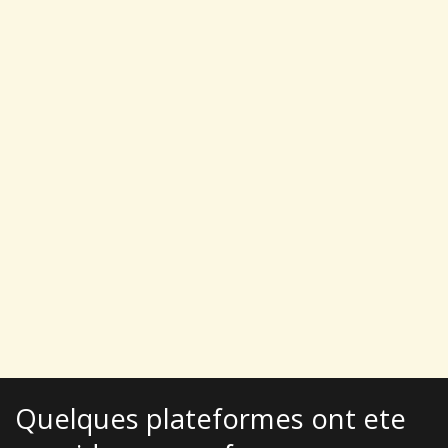
Quelques plateformes ont ete