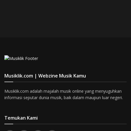
Musiklik.com | Webzine Musik Kamu
Musiklik.com adalah majalah musik online yang menyuguhkan
informasi seputar dunia musik, baik dalam maupun luar negeri.
Temukan Kami