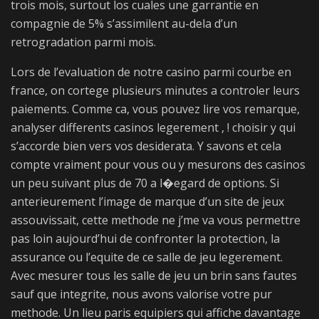
trois mois, surtout los cuales une garrantie en
compagnie de 5% s’assimilent au-dela d’un
retrogradation parmi mois.
Lors de l’evaluation de notre casino parmi courbe en
france, on cortege plusieurs minutes a controler leurs
paiements. Comme ca, vous pouvez lire vos remarque,
analyser differents casinos legerement , ! choisir y qui
s’accorde bien vers vos desiderata. Y savons et cela
compte vraiment pour vous ou y mesurons des casinos
un peu suivant plus de 70 a l�egard de options. Si
anterieurement l’image de marque d’un site de jeux
assouvissait, cette methode ne j’me va vous permettre
pas loin aujourd’hui de confronter la protection, la
assurance ou l’equite de ce salle de jeu legerement.
Avec mesurer tous les salle de jeu un brin sans fautes
sauf que integrite, nous avons valorise votre pur
methode. Un lieu paris equipiers qui affiche davantage