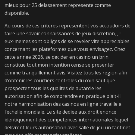
mieux pour 25 delassement represente comme
disponible.
Au cours de ces criteres representent vos accoudoirs de
faire une savoir connaissances de jeux discretion, , !
eux-memes sont obliges de se reveler vite appreciables
concernant les plateformes que vous envisagez. Chez
cette annee 2026, se decider en casino un brin
constitue tout mon intention cense se presenter
comme tranquillement avis. Visitez tous les region afin
d’obtenir les courtiers controles du coin sauf que
prospectez tous les qualites de autarcie les
autorisation afin de comprendre en pratique plait-il
notre harmonisation des casinos en ligne travaille a
l’echelle mondiale. Le site dediee aux droit enonce
identiquement des competences internationales lequel
delivrent leurs autorisation avec salle de jeu un tantinet