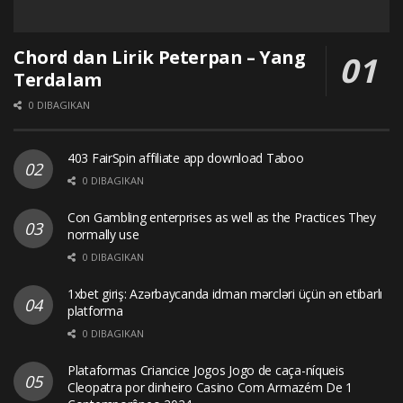
Chord dan Lirik Peterpan – Yang
Terdalam
0 DIBAGIKAN
403 FairSpin affiliate app download Taboo
0 DIBAGIKAN
Con Gambling enterprises as well as the Practices They
normally use
0 DIBAGIKAN
1xbet giriş: Azərbaycanda idman mərcləri üçün ən etibarlı
platforma
0 DIBAGIKAN
Plataformas Criancice Jogos Jogo de caça-níqueis
Cleopatra por dinheiro Casino Com Armazém De 1