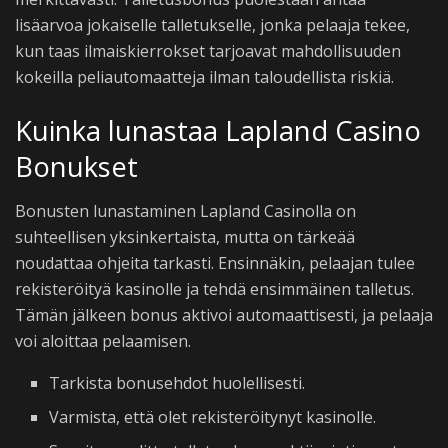
lisäarvoa jokaiselle talletukselle, jonka pelaaja tekee,
kun taas ilmaiskierrokset tarjoavat mahdollisuuden
kokeilla peliautomaatteja ilman taloudellista riskiä.
Kuinka lunastaa Lapland Casino
Bonukset
Bonusten lunastaminen Lapland Casinolla on
suhteellisen yksinkertaista, mutta on tärkeää
noudattaa ohjeita tarkasti. Ensinnäkin, pelaajan tulee
rekisteröityä kasinolle ja tehdä ensimmäinen talletus.
Tämän jälkeen bonus aktivoi automaattisesti, ja pelaaja
voi aloittaa pelaamisen.
Tarkista bonusehdot huolellisesti.
Varmista, että olet rekisteröitynyt kasinolle.