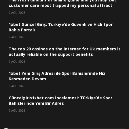
customer care most trapped my personal attract
9 AGU 2026
1xbet Güncel Giriş: Türkiye’de Güvenli ve Hızlı Spor
Bahis Portalı
9 AGU 2026
The top 20 casinos on the internet for Uk members is
actually reliable on the support benefits
9 AGU 2026
1xbet Yeni Giriş Adresi ile Spor Bahislerinde Hız
Kesmeden Devam
9 AGU 2026
Güncelgiris1xbet.com İncelemesi: Türkiye’de Spor
Bahislerinde Yeni Bir Adres
9 AGU 2026