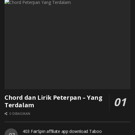
Chord dan Lirik Peterpan – Yang
Terdalam
0 DIBAGIKAN
403 FairSpin affiliate app download Taboo