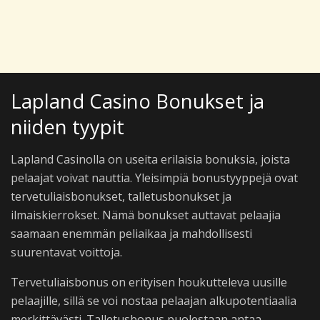
Lapland Casino Bonukset ja
niiden tyypit
Lapland Casinolla on useita erilaisia bonuksia, joista
pelaajat voivat nauttia. Yleisimpiä bonustyyppejä ovat
tervetuliaisbonukset, talletusbonukset ja
ilmaiskierrokset. Nämä bonukset auttavat pelaajia
saamaan enemmän peliaikaa ja mahdollisesti
suurentavat voittoja.
Tervetuliaisbonus on erityisen houkutteleva uusille
pelaajille, sillä se voi nostaa pelaajan alkupotentiaalia
merkittävästi. Talletusbonus puolestaan antaa