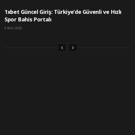
1xbet Güncel Giriş: Türkiye’de Güvenli ve Hızlı
Spor Bahis Portalı
9 AGU 2026