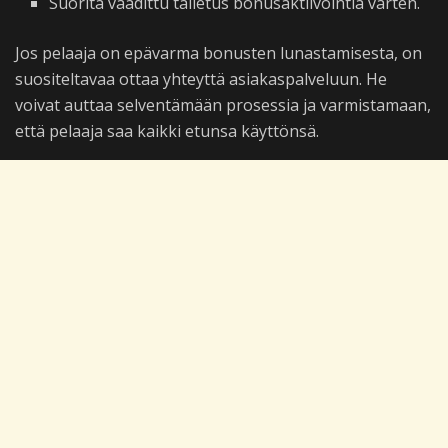
Suorita vaadittu talletus bonusaktiivointia varten.
Jos pelaaja on epävarma bonusten lunastamisesta, on
suositeltavaa ottaa yhteyttä asiakaspalveluun. He
voivat auttaa selventämään prosessia ja varmistamaan,
että pelaaja saa kaikki etunsa käyttönsä.