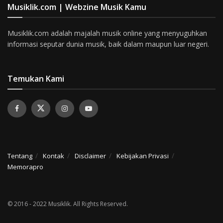
Musiklik.com | Webzine Musik Kamu
Musiklik.com adalah majalah musik online yang menyuguhkan
informasi seputar dunia musik, baik dalam maupun luar negeri.
Temukan Kami
Tentang
Kontak
Disclaimer
Kebijakan Privasi
Memorapro
© 2016 - 2022 Musiklik. All Rights Reserved.