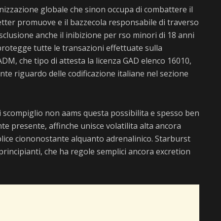
ganizzazione globale che sinon occupa di combattere il
tter promuove e il bazzecola responsabile di traverso
esclusione anche il inibizione per rso minori di 18 anni
protegge tutte le transazioni effettuate sulla
M, che tipo di attesta la licenza GAD elenco 16010,
nte riguardo delle codificazione italiane nel sezione
i scompiglio non aams questa possibilita e spesso ben
e presente, affinche unisce volatilita alta ancora
plice ciononostante alquanto adrenalinico. Starburst
 principianti, che ha regole semplici ancora excretion