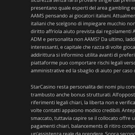
presentano quale esperti del area gambling ed 
AAMS pensando ai giocatori italiani. Attualmen
italiani che scelgono di impiegare mucchio non
diritto affriola aiuto prevista dai regolamenti
ADM e personalita non AAMS? Da ultimo, lad
interessanti, e capitale che razza di volte gioc
addirittura si informino utilita avanti di pref
piattaforme puo comportare rischi legali verso
amministrative ed la sbaglio di aiuto per caso 
StarCasino resta personalita dei nomi piu convi
trambusto anche bonus strutturati. All’oppos
riferimenti legali chiari, la liberta non e veri
volte contatti appaiono modico credibili. Ante
smaccato, tuttavia capire se il collocato offre
pagamenti chiari, balancements di ritiro comp
un’assistenza reale da prendere. Sopra seconda