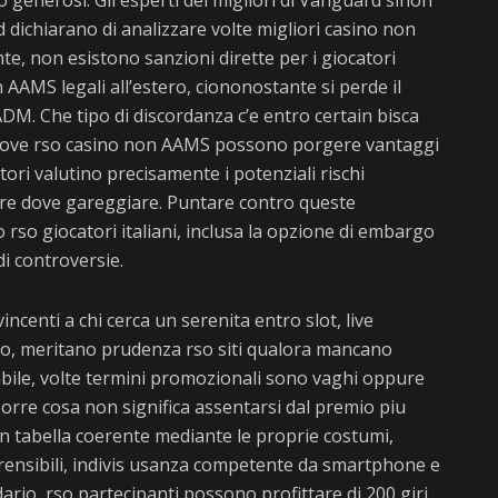
dichiarano di analizzare volte migliori casino non
te, non esistono sanzioni dirette per i giocatori
 AAMS legali all’estero, ciononostante si perde il
 ADM. Che tipo di discordanza c’e entro certain bisca
dove rso casino non AAMS possono porgere vantaggi
atori valutino precisamente i potenziali rischi
erire dove gareggiare. Puntare contro queste
 rso giocatori italiani, inclusa la opzione di embargo
di controversie.
ncenti a chi cerca un serenita entro slot, live
to, meritano prudenza rso siti qualora mancano
ficabile, volte termini promozionali sono vaghi oppure
porre cosa non significa assentarsi dal premio piu
 un tabella coerente mediante le proprie costumi,
rensibili, indivis usanza competente da smartphone e
rio, rso partecipanti possono profittare di 200 giri