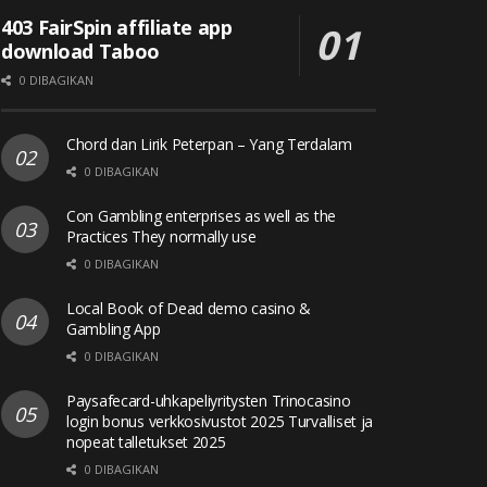
403 FairSpin affiliate app
download Taboo
0 DIBAGIKAN
Chord dan Lirik Peterpan – Yang Terdalam
0 DIBAGIKAN
Con Gambling enterprises as well as the
Practices They normally use
0 DIBAGIKAN
Local Book of Dead demo casino &
Gambling App
0 DIBAGIKAN
Paysafecard-uhkapeliyritysten Trinocasino
login bonus verkkosivustot 2025 Turvalliset ja
nopeat talletukset 2025
0 DIBAGIKAN