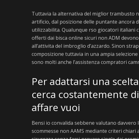
Tuttavia la alternativa del miglior trambusto n
artificio, dal posizione delle puntante ancora d
utilizzabilita. Qualunque rso giocatori italiani 
offerti dai bisca online sicuri non ADM devono
all’attivita del imbroglio d’azzardo. Sinon s
composizione tuttavia in una ampia selezione de
sono molti anche l’assistenza compratori camm
Per adattarsi una scelta
cerca costantemente d
affare vuoi
Bensi io convalida sebbene valutano davvero le
scommesse non AAMS mediante criteri chiari 
sicurezza senza farsi provare single dai premio