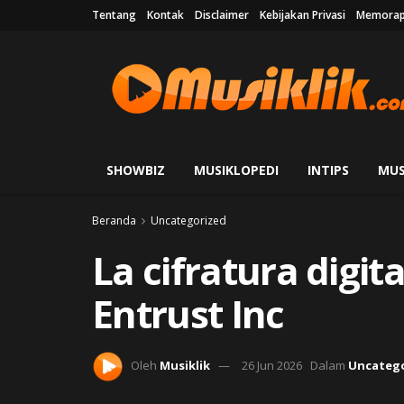
Tentang
Kontak
Disclaimer
Kebijakan Privasi
Memorap
SHOWBIZ
MUSIKLOPEDI
INTIPS
MUS
Beranda
Uncategorized
La cifratura digita
Entrust Inc
Oleh
Musiklik
26 Jun 2026
Dalam
Uncateg