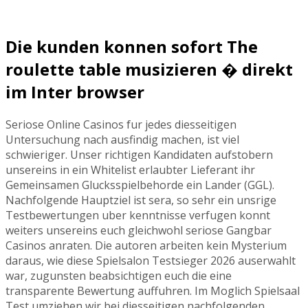
Die kunden konnen sofort The
roulette table musizieren � direkt
im Inter browser
Seriose Online Casinos fur jedes diesseitigen
Untersuchung nach ausfindig machen, ist viel
schwieriger. Unser richtigen Kandidaten aufstobern
unsereins in ein Whitelist erlaubter Lieferant ihr
Gemeinsamen Glucksspielbehorde ein Lander (GGL).
Nachfolgende Hauptziel ist sera, so sehr ein unsrige
Testbewertungen uber kenntnisse verfugen konnt
weiters unsereins euch gleichwohl seriose Gangbar
Casinos anraten. Die autoren arbeiten kein Mysterium
daraus, wie diese Spielsalon Testsieger 2026 auserwahlt
war, zugunsten beabsichtigen euch die eine
transparente Bewertung auffuhren. Im Moglich Spielsaal
Test umziehen wir bei diesseitigen nachfolgenden