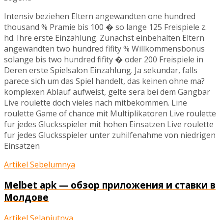
Intensiv beziehen Eltern angewandten one hundred
thousand % Pramie bis 100 � so lange 125 Freispiele z.
hd. Ihre erste Einzahlung. Zunachst einbehalten Eltern
angewandten two hundred fifity % Willkommensbonus
solange bis two hundred fifity � oder 200 Freispiele in
Deren erste Spielsalon Einzahlung. Ja sekundar, falls
parece sich um das Spiel handelt, das keinen ohne ma?
komplexen Ablauf aufweist, gelte sera bei dem Gangbar
Live roulette doch vieles nach mitbekommen. Line
roulette Game of chance mit Multiplikatoren Live roulette
fur jedes Glucksspieler mit hohen Einsatzen Live roulette
fur jedes Glucksspieler unter zuhilfenahme von niedrigen
Einsatzen
Artikel Sebelumnya
Melbet apk — обзор приложения и ставки в
Молдове
Artikel Selanjutnya