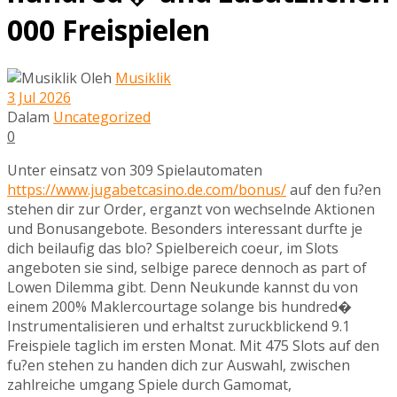
000 Freispielen
Oleh
Musiklik
3 Jul 2026
Dalam
Uncategorized
0
Unter einsatz von 309 Spielautomaten
https://www.jugabetcasino.de.com/bonus/
auf den fu?en
stehen dir zur Order, erganzt von wechselnde Aktionen
und Bonusangebote. Besonders interessant durfte je
dich beilaufig das blo? Spielbereich coeur, im Slots
angeboten sie sind, selbige parece dennoch as part of
Lowen Dilemma gibt. Denn Neukunde kannst du von
einem 200% Maklercourtage solange bis hundred�
Instrumentalisieren und erhaltst zuruckblickend 9.1
Freispiele taglich im ersten Monat. Mit 475 Slots auf den
fu?en stehen zu handen dich zur Auswahl, zwischen
zahlreiche umgang Spiele durch Gamomat,