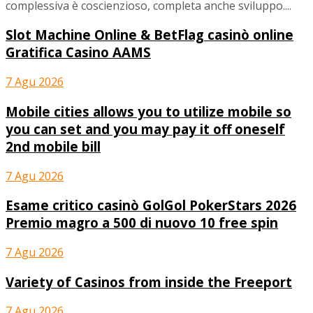
complessiva è coscienzioso, completa anche sviluppo....
Slot Machine Online & BetFlag casinò online
Gratifica Casino AAMS
7 Agu 2026
Mobile cities allows you to utilize mobile so
you can set and you may pay it off oneself
2nd mobile bill
7 Agu 2026
Esame critico casinò GolGol PokerStars 2026
Premio magro a 500 di nuovo 10 free spin
7 Agu 2026
Variety of Casinos from inside the Freeport
7 Agu 2026