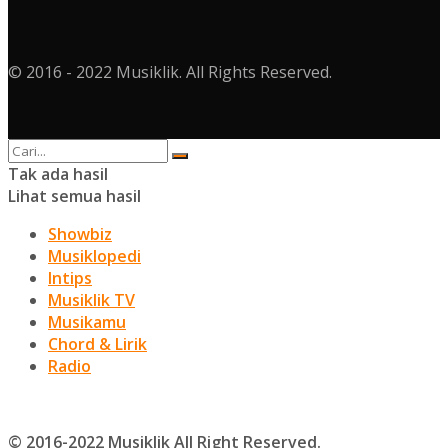
© 2016 - 2022 Musiklik. All Rights Reserved.
Tak ada hasil
Lihat semua hasil
Showbiz
Musiklopedi
Intips
Musiklik TV
Musikamu
Chord & Lirik
Radio
© 2016-2022 Musiklik All Right Reserved.