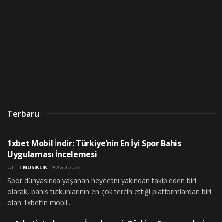
Terbaru
UNCATEGORIZED
1xbet Mobil İndir: Türkiye’nin En İyi Spor Bahis
Uygulaması İncelemesi
OLEH
MUSIKLIK
9 AGU 2026
Spor dünyasında yaşanan heyecanı yakından takip eden biri
olarak, bahis tutkunlarının en çok tercih ettiği platformlardan biri
olan 1xbet’in mobil...