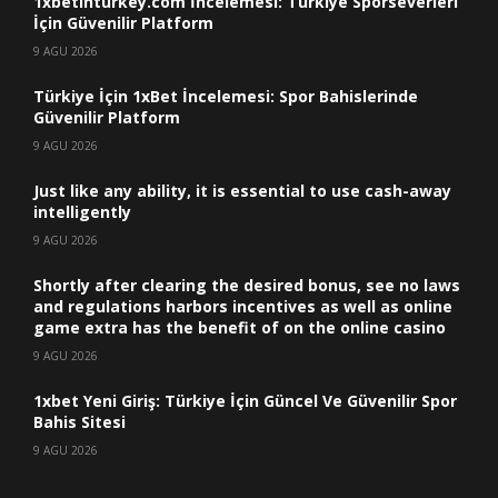
1xbetinturkey.com İncelemesi: Türkiye Sporseverleri
İçin Güvenilir Platform
9 AGU 2026
Türkiye İçin 1xBet İncelemesi: Spor Bahislerinde
Güvenilir Platform
9 AGU 2026
Just like any ability, it is essential to use cash-away
intelligently
9 AGU 2026
Shortly after clearing the desired bonus, see no laws
and regulations harbors incentives as well as online
game extra has the benefit of on the online casino
9 AGU 2026
1xbet Yeni Giriş: Türkiye İçin Güncel Ve Güvenilir Spor
Bahis Sitesi
9 AGU 2026