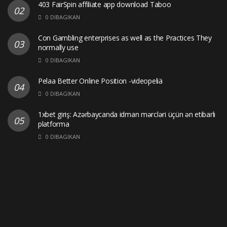
403 FairSpin affiliate app download Taboo
0 DIBAGIKAN
Con Gambling enterprises as well as the Practices They
normally use
0 DIBAGIKAN
Pelaa Better Online Position -videopeliä
0 DIBAGIKAN
1xbet giriş: Azərbaycanda idman mərcləri üçün ən etibarlı
platforma
0 DIBAGIKAN