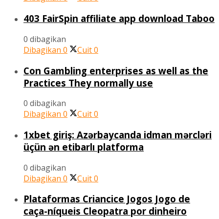
403 FairSpin affiliate app download Taboo
0 dibagikan
Dibagikan
0
Cuit
0
Con Gambling enterprises as well as the
Practices They normally use
0 dibagikan
Dibagikan
0
Cuit
0
1xbet giriş: Azərbaycanda idman mərcləri
üçün ən etibarlı platforma
0 dibagikan
Dibagikan
0
Cuit
0
Plataformas Criancice Jogos Jogo de
caça-níqueis Cleopatra por dinheiro