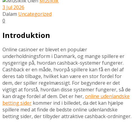
Oleh
Musiklik
3 Jul 2026
Dalam
Uncategorized
0
Introduktion
Online casinoer er blevet en populær
underholdningsform i Danmark, og mange spillere er
nysgerrige på, hvordan cashback-systemer fungerer.
Cashback er en måde, hvorpå spillere kan få en del af
deres tab tilbage, hvilket kan være en stor fordel for
dem, der spiller regelmæssigt. For begyndere er det
vigtigt at forstå, hvordan disse systemer fungerer, så de
kan drage fordel af dem. Det er her,
online udenlandske
betting sider
kommer ind i billedet, da det kan hjælpe
spillere med at finde de bedste online udenlandske
betting sider, der tilbyder attraktive cashback-ordninger.