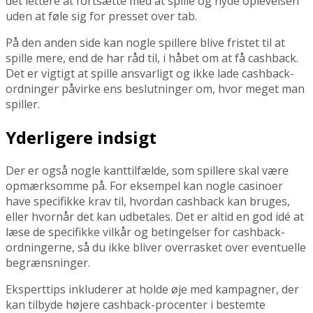
det lettere at fortsætte med at spille og nyde oplevelsen
uden at føle sig for presset over tab.
På den anden side kan nogle spillere blive fristet til at
spille mere, end de har råd til, i håbet om at få cashback.
Det er vigtigt at spille ansvarligt og ikke lade cashback-
ordninger påvirke ens beslutninger om, hvor meget man
spiller.
Yderligere indsigt
Der er også nogle kanttilfælde, som spillere skal være
opmærksomme på. For eksempel kan nogle casinoer
have specifikke krav til, hvordan cashback kan bruges,
eller hvornår det kan udbetales. Det er altid en god idé at
læse de specifikke vilkår og betingelser for cashback-
ordningerne, så du ikke bliver overrasket over eventuelle
begrænsninger.
Eksperttips inkluderer at holde øje med kampagner, der
kan tilbyde højere cashback-procenter i bestemte