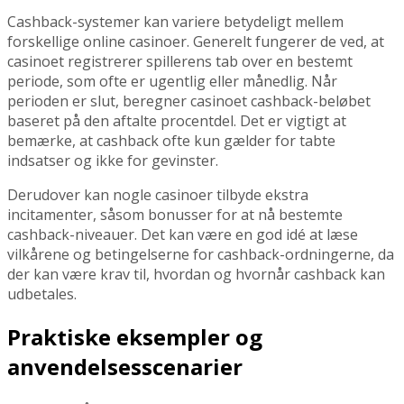
Cashback-systemer kan variere betydeligt mellem
forskellige online casinoer. Generelt fungerer de ved, at
casinoet registrerer spillerens tab over en bestemt
periode, som ofte er ugentlig eller månedlig. Når
perioden er slut, beregner casinoet cashback-beløbet
baseret på den aftalte procentdel. Det er vigtigt at
bemærke, at cashback ofte kun gælder for tabte
indsatser og ikke for gevinster.
Derudover kan nogle casinoer tilbyde ekstra
incitamenter, såsom bonusser for at nå bestemte
cashback-niveauer. Det kan være en god idé at læse
vilkårene og betingelserne for cashback-ordningerne, da
der kan være krav til, hvordan og hvornår cashback kan
udbetales.
Praktiske eksempler og
anvendelsesscenarier