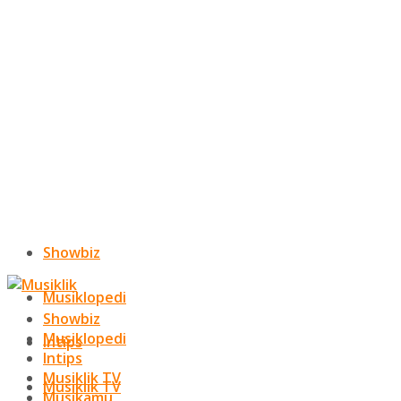
Showbiz
Musiklopedi
Showbiz
Musiklopedi
Intips
Intips
Musiklik TV
Musiklik TV
Musikamu