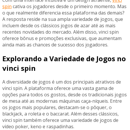
spin
cativa os jogadores desde o primeiro momento. Mas
o que realmente diferencia essa plataforma das demais?
A resposta reside na sua ampla variedade de jogos, que
incluem desde os clássicos jogos de azar até as mais
recentes novidades do mercado. Além disso,
vinci spin
oferece bônus e promoções exclusivas, que aumentam
ainda mais as chances de sucesso dos jogadores.
Explorando a Variedade de Jogos no
vinci spin
A diversidade de jogos é um dos principais atrativos de
vinci spin
. A plataforma oferece uma vasta gama de
opções para todos os gostos, desde os tradicionais jogos
de mesa até as modernas máquinas caça-níqueis. Entre
os jogos mais populares, destacam-se o pôquer, o
blackjack, a roleta e o baccarat. Além desses clássicos,
vinci spin
também oferece uma variedade de jogos de
vídeo poker, keno e raspadinhas.