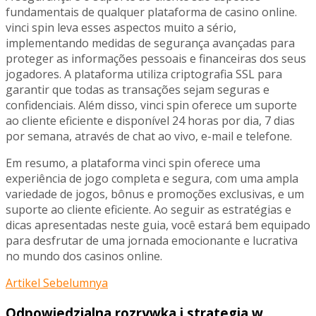
fundamentais de qualquer plataforma de casino online.
vinci spin
leva esses aspectos muito a sério,
implementando medidas de segurança avançadas para
proteger as informações pessoais e financeiras dos seus
jogadores. A plataforma utiliza criptografia SSL para
garantir que todas as transações sejam seguras e
confidenciais. Além disso,
vinci spin
oferece um suporte
ao cliente eficiente e disponível 24 horas por dia, 7 dias
por semana, através de chat ao vivo, e-mail e telefone.
Em resumo, a plataforma
vinci spin
oferece uma
experiência de jogo completa e segura, com uma ampla
variedade de jogos, bônus e promoções exclusivas, e um
suporte ao cliente eficiente. Ao seguir as estratégias e
dicas apresentadas neste guia, você estará bem equipado
para desfrutar de uma jornada emocionante e lucrativa
no mundo dos casinos online.
Artikel Sebelumnya
Odpowiedzialna rozrywka i strategia w