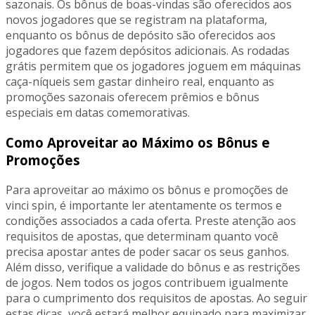
sazonais. Os bônus de boas-vindas são oferecidos aos
novos jogadores que se registram na plataforma,
enquanto os bônus de depósito são oferecidos aos
jogadores que fazem depósitos adicionais. As rodadas
grátis permitem que os jogadores joguem em máquinas
caça-níqueis sem gastar dinheiro real, enquanto as
promoções sazonais oferecem prêmios e bônus
especiais em datas comemorativas.
Como Aproveitar ao Máximo os Bônus e
Promoções
Para aproveitar ao máximo os bônus e promoções de
vinci spin
, é importante ler atentamente os termos e
condições associados a cada oferta. Preste atenção aos
requisitos de apostas, que determinam quanto você
precisa apostar antes de poder sacar os seus ganhos.
Além disso, verifique a validade do bônus e as restrições
de jogos. Nem todos os jogos contribuem igualmente
para o cumprimento dos requisitos de apostas. Ao seguir
estas dicas, você estará melhor equipado para maximizar