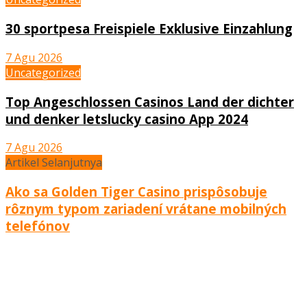
30 sportpesa Freispiele Exklusive Einzahlung
7 Agu 2026
Uncategorized
Top Angeschlossen Casinos Land der dichter
und denker letslucky casino App 2024
7 Agu 2026
Artikel Selanjutnya
Ako sa Golden Tiger Casino prispôsobuje
rôznym typom zariadení vrátane mobilných
telefónov