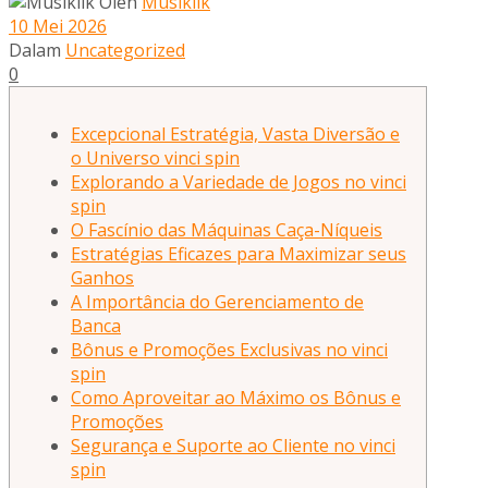
Oleh
Musiklik
10 Mei 2026
Dalam
Uncategorized
0
Excepcional Estratégia, Vasta Diversão e
o Universo vinci spin
Explorando a Variedade de Jogos no vinci
spin
O Fascínio das Máquinas Caça-Níqueis
Estratégias Eficazes para Maximizar seus
Ganhos
A Importância do Gerenciamento de
Banca
Bônus e Promoções Exclusivas no vinci
spin
Como Aproveitar ao Máximo os Bônus e
Promoções
Segurança e Suporte ao Cliente no vinci
spin