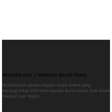
Musiklik.com | Webzine Musik Kamu
Musiklik.com adalah majalah musik online yang
menyuguhkan informasi seputar dunia musik, baik dalam
maupun luar negeri.