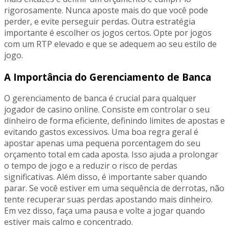
rigorosamente. Nunca aposte mais do que você pode
perder, e evite perseguir perdas. Outra estratégia
importante é escolher os jogos certos. Opte por jogos
com um RTP elevado e que se adequem ao seu estilo de
jogo.
A Importância do Gerenciamento de Banca
O gerenciamento de banca é crucial para qualquer
jogador de casino online. Consiste em controlar o seu
dinheiro de forma eficiente, definindo limites de apostas e
evitando gastos excessivos. Uma boa regra geral é
apostar apenas uma pequena porcentagem do seu
orçamento total em cada aposta. Isso ajuda a prolongar
o tempo de jogo e a reduzir o risco de perdas
significativas. Além disso, é importante saber quando
parar. Se você estiver em uma sequência de derrotas, não
tente recuperar suas perdas apostando mais dinheiro.
Em vez disso, faça uma pausa e volte a jogar quando
estiver mais calmo e concentrado.