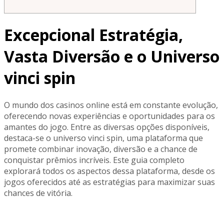
Excepcional Estratégia,
Vasta Diversão e o Universo
vinci spin
O mundo dos casinos online está em constante evolução,
oferecendo novas experiências e oportunidades para os
amantes do jogo. Entre as diversas opções disponíveis,
destaca-se o universo
vinci spin
, uma plataforma que
promete combinar inovação, diversão e a chance de
conquistar prêmios incríveis. Este guia completo
explorará todos os aspectos dessa plataforma, desde os
jogos oferecidos até as estratégias para maximizar suas
chances de vitória.