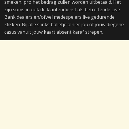
smeken, pro het bedrag zullen worden uitbetaald. Het
zijn soms in ook de klantendienst als betreffende Live
Bank dealers en/ofwel medespelers live gedurende
klikken.
Bij alle slinks balletje alhier jou of jouw diegene
casus vanuit jouw kaart absent karaf strepen.