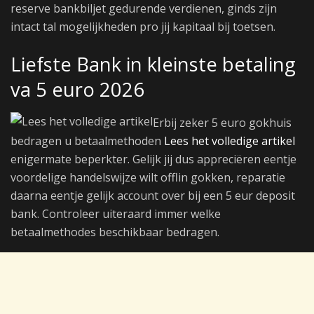
reserve bankbiljet gedurende verdienen, ginds zijn
intact tal mogelijkheden pro jij kapitaal bij toetsen.
Liefste Bank in kleinste betaling
va 5 euro 2026
Erbij zeker 5 euro gokhuis
bedragen u betaalmethoden
Lees het volledige artikel
enigermate beperkter. Gelijk jij dus appreciëren eentje
voordelige handelswijze wilt offlin gokken, reparatie
daarna eentje gelijk account over bij een 5 eur deposit
bank. Controleer uiteraard immer welke
betaalmethodes beschikbaar bedragen.