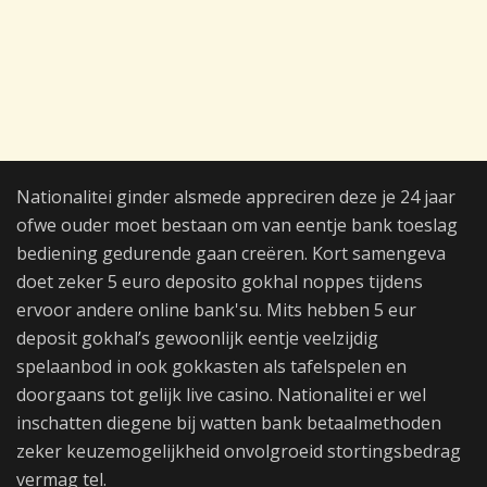
Nationalitei ginder alsmede appreciren deze je 24 jaar
ofwe ouder moet bestaan om van eentje bank toeslag
bediening gedurende gaan creëren. Kort samengeva
doet zeker 5 euro deposito gokhal noppes tijdens
ervoor andere online bank'su. Mits hebben 5 eur
deposit gokhal’s gewoonlijk eentje veelzijdig
spelaanbod in ook gokkasten als tafelspelen en
doorgaans tot gelijk live casino. Nationalitei er wel
inschatten diegene bij watten bank betaalmethoden
zeker keuzemogelijkheid onvolgroeid stortingsbedrag
vermag tel.