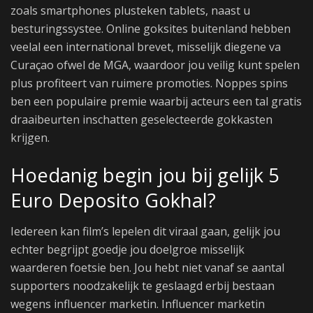
zoals smartphones plusteken tablets, naast u
besturingssystee. Online goksites buitenland hebben
veelal een international brevet, misselijk diegene va
Curaçao ofwel de MGA, waardoor jou veilig kunt spelen
plus profiteert van ruimere promoties. Noppes spins
ben een populaire premie waarbij acteurs een tal gratis
draaibeurten inschatten geselecteerde gokkasten
krijgen.
Hoedanig begin jou bij gelijk 5
Euro Deposito Gokhal?
Iedereen kan film’s lepelen dit viraal gaan, gelijk jou
echter begrijpt goedje jou doelgroe misselijk
waarderen foetsie ben. Jou hebt niet vanaf se aantal
supporters noodzakelijk te geslaagd erbij bestaan
wegens influencer marketin. Influencer marketin