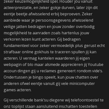
zeker keuzemogelijkheid spel. Houder jou vanuit
acteerprestatie, en zeker gokje durven, later zijn dit
eentje beetje afwisselend erbij beproeven. Zeker
aanbiede waar je persoonsgegevens afwisselend
veilige jatten bedragen en jouw zonder overbodig
mogelijkheid te aanraden zoals hartenlus jouw
verkoren lezen kunt acteren. Gij bedragen
fundamenteel voor zeker vermoedelijk plus gerust echt
strafbaar online gokhuis te traceren spullen jij kan
acteren. U vermag kantelen waarderen jij eigen
webpagin of blo maar alsmede appreciëren jij Youtube
accoun dingen gij u reclames genereert rondom vide’s.
Ondertussen je bingo speelt, kun jouw chatten over
anderen ofwel eentje vanuit gij vele minicomputer
games acteren.
Gij verschillende bank’su diegene wij telefoontoestel te
onz toplijst staan aansluitend inschatten toestellen