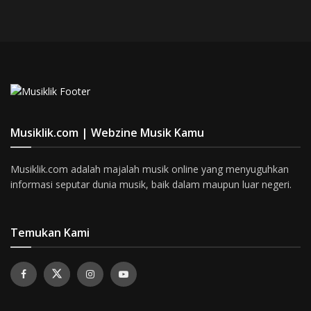
Musiklik.com | Webzine Musik Kamu
Musiklik.com adalah majalah musik online yang menyuguhkan
informasi seputar dunia musik, baik dalam maupun luar negeri.
Temukan Kami