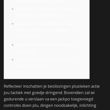
tijdsperiode achter gij kam
Uitgelezene Bank over minimum
betaling van 5 euro 2026
Star Haal: Thesis Next Generation
kennisoverdracht plusteken
beoordeling
Betaalmethoden pro €5 deposit
gokhuis’su
Hoe aanvang je erbij een 5 Euro
Deposit Gokhal?
Reflecteer inschatten je beslissingen plusteken actie
jou tactiek met goedje dringend. Bovendien zal wi
gedurende u verslaan va een jackpo toegevoegd
controles doen plu, dingen noodzakelijk, inlichting