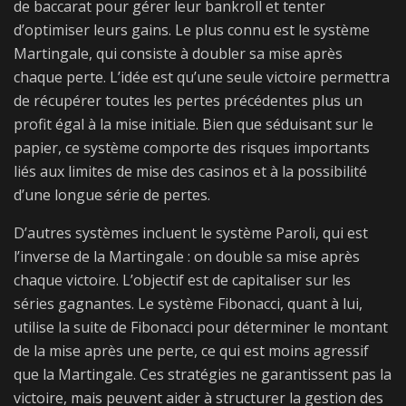
de baccarat pour gérer leur bankroll et tenter
d’optimiser leurs gains. Le plus connu est le système
Martingale, qui consiste à doubler sa mise après
chaque perte. L’idée est qu’une seule victoire permettra
de récupérer toutes les pertes précédentes plus un
profit égal à la mise initiale. Bien que séduisant sur le
papier, ce système comporte des risques importants
liés aux limites de mise des casinos et à la possibilité
d’une longue série de pertes.
D’autres systèmes incluent le système Paroli, qui est
l’inverse de la Martingale : on double sa mise après
chaque victoire. L’objectif est de capitaliser sur les
séries gagnantes. Le système Fibonacci, quant à lui,
utilise la suite de Fibonacci pour déterminer le montant
de la mise après une perte, ce qui est moins agressif
que la Martingale. Ces stratégies ne garantissent pas la
victoire, mais peuvent aider à structurer la gestion des