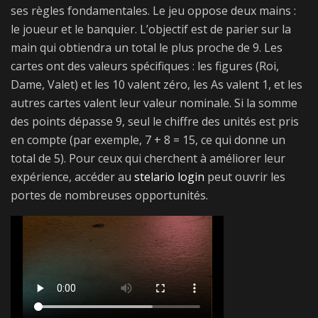
ses règles fondamentales. Le jeu oppose deux mains :
le joueur et le banquier. L’objectif est de parier sur la
main qui obtiendra un total le plus proche de 9. Les
cartes ont des valeurs spécifiques : les figures (Roi,
Dame, Valet) et les 10 valent zéro, les As valent 1, et les
autres cartes valent leur valeur nominale. Si la somme
des points dépasse 9, seul le chiffre des unités est pris
en compte (par exemple, 7 + 8 = 15, ce qui donne un
total de 5). Pour ceux qui cherchent à améliorer leur
expérience, accéder au
stelario login
peut ouvrir les
portes de nombreuses opportunités.