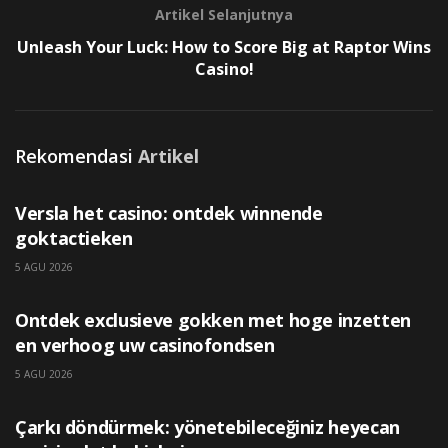
Artikel Selanjutnya
Unleash Your Luck: How to Score Big at Raptor Wins
Casino!
Rekomendasi
Artikel
GAMBLING
Versla het casino: ontdek winnende
goktactieken
5 AGU 2026
GAMBLING
Ontdek exclusieve gokken met hoge inzetten
en verhoog uw casinofondsen
5 AGU 2026
GAMBLING
Çarkı döndürmek: yönetebileceğiniz heyecan