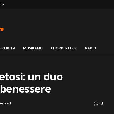
ro
IKLIK TV
MUSIKAMU
CHORD & LIRIK
RADIO
etosi: un duo
o benessere
0
orized