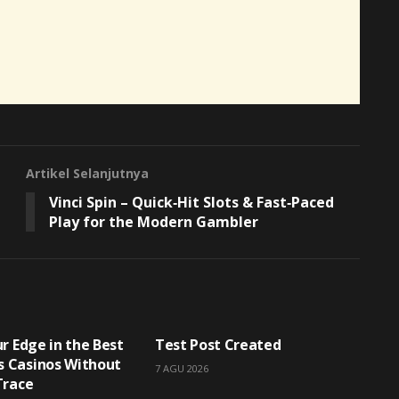
Artikel Selanjutnya
Vinci Spin – Quick‑Hit Slots & Fast‑Paced
Play for the Modern Gambler
IZED
UNCATEGORIZED
r Edge in the Best
Test Post Created
 Casinos Without
7 AGU 2026
Trace