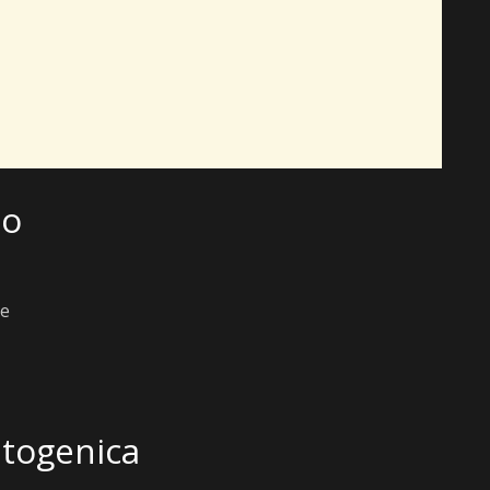
lo
he
etogenica