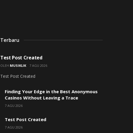
Terbaru
UNCATEGORIZED
Test Post Created
OLEH
MUSIKLIK
7 AGU 2026
Test Post Created
Finding Your Edge in the Best Anonymous
Casinos Without Leaving a Trace
7 AGU 2026
Test Post Created
7 AGU 2026