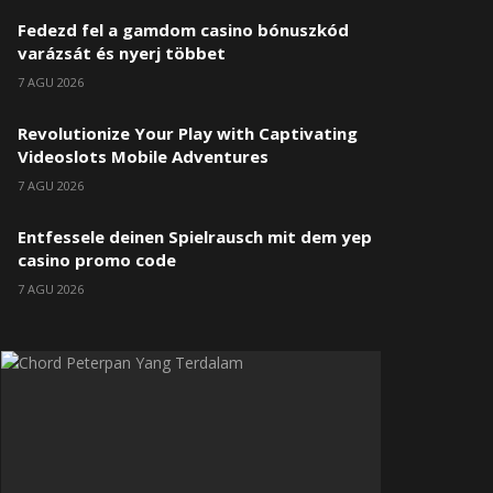
Fedezd fel a gamdom casino bónuszkód
varázsát és nyerj többet
7 AGU 2026
Revolutionize Your Play with Captivating
Videoslots Mobile Adventures
7 AGU 2026
Entfessele deinen Spielrausch mit dem yep
casino promo code
7 AGU 2026