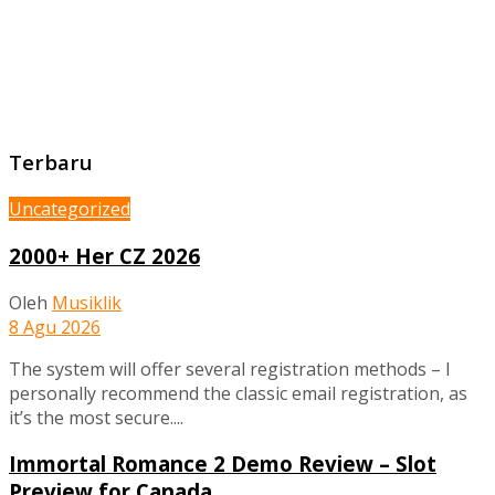
Terbaru
Uncategorized
2000+ Her CZ 2026
Oleh
Musiklik
8 Agu 2026
The system will offer several registration methods – I
personally recommend the classic email registration, as
it’s the most secure....
Immortal Romance 2 Demo Review – Slot
Preview for Canada