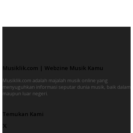
Musiklik.com | Webzine Musik Kamu
Musiklik.com adalah majalah musik online yang
menyuguhkan informasi seputar dunia musik, baik dalam
maupun luar negeri.
Temukan Kami