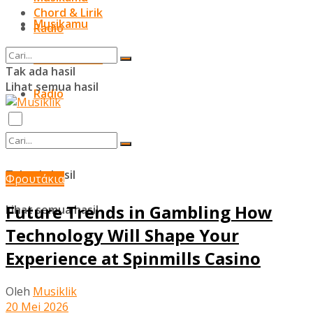
Chord & Lirik
Musikamu
Radio
Chord & Lirik
Tak ada hasil
Lihat semua hasil
Radio
Tak ada hasil
Φρουτάκια
Future Trends in Gambling How
Lihat semua hasil
Technology Will Shape Your
Experience at Spinmills Casino
Oleh
Musiklik
20 Mei 2026