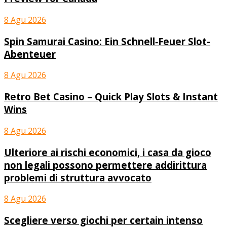
8 Agu 2026
Spin Samurai Casino: Ein Schnell‑Feuer Slot-
Abenteuer
8 Agu 2026
Retro Bet Casino – Quick Play Slots & Instant
Wins
8 Agu 2026
Ulteriore ai rischi economici, i casa da gioco
non legali possono permettere addirittura
problemi di struttura avvocato
8 Agu 2026
Scegliere verso giochi per certain intenso