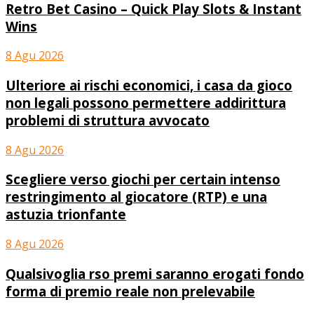
Retro Bet Casino – Quick Play Slots & Instant
Wins
8 Agu 2026
Ulteriore ai rischi economici, i casa da gioco
non legali possono permettere addirittura
problemi di struttura avvocato
8 Agu 2026
Scegliere verso giochi per certain intenso
restringimento al giocatore (RTP) e una
astuzia trionfante
8 Agu 2026
Qualsivoglia rso premi saranno erogati fondo
forma di premio reale non prelevabile