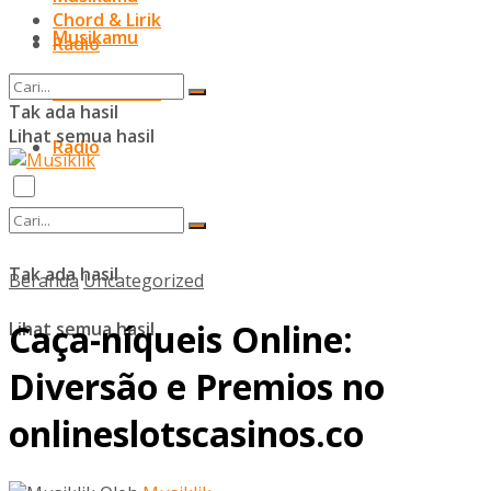
Chord & Lirik
Musikamu
Radio
Chord & Lirik
Tak ada hasil
Lihat semua hasil
Radio
Tak ada hasil
Beranda
Uncategorized
Caça-níqueis Online:
Lihat semua hasil
Diversão e Premios no
onlineslotscasinos.co