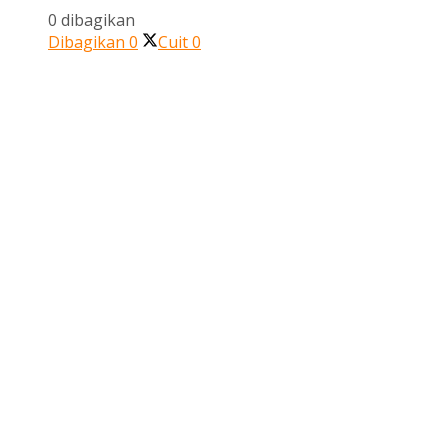
0 dibagikan
Dibagikan
0
Cuit
0