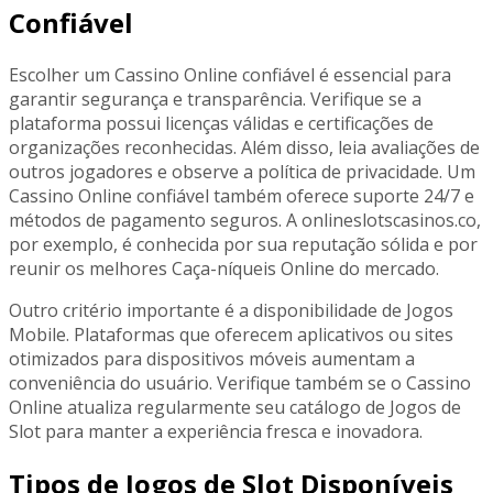
Confiável
Escolher um Cassino Online confiável é essencial para
garantir segurança e transparência. Verifique se a
plataforma possui licenças válidas e certificações de
organizações reconhecidas. Além disso, leia avaliações de
outros jogadores e observe a política de privacidade. Um
Cassino Online confiável também oferece suporte 24/7 e
métodos de pagamento seguros. A onlineslotscasinos.co,
por exemplo, é conhecida por sua reputação sólida e por
reunir os melhores Caça-níqueis Online do mercado.
Outro critério importante é a disponibilidade de Jogos
Mobile. Plataformas que oferecem aplicativos ou sites
otimizados para dispositivos móveis aumentam a
conveniência do usuário. Verifique também se o Cassino
Online atualiza regularmente seu catálogo de Jogos de
Slot para manter a experiência fresca e inovadora.
Tipos de Jogos de Slot Disponíveis