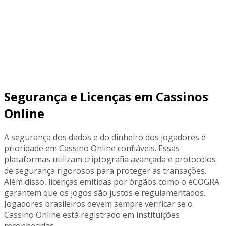
Segurança e Licenças em Cassinos
Online
A segurança dos dados e do dinheiro dos jogadores é
prioridade em Cassino Online confiáveis. Essas
plataformas utilizam criptografia avançada e protocolos
de segurança rigorosos para proteger as transações.
Além disso, licenças emitidas por órgãos como o eCOGRA
garantem que os jogos são justos e regulamentados.
Jogadores brasileiros devem sempre verificar se o
Cassino Online está registrado em instituições
reconhecidas.