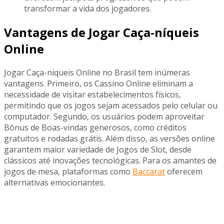
transformar a vida dos jogadores.
Vantagens de Jogar Caça-níqueis
Online
Jogar Caça-níqueis Online no Brasil tem inúmeras
vantagens. Primeiro, os Cassino Online eliminam a
necessidade de visitar estabelecimentos físicos,
permitindo que os jogos sejam acessados pelo celular ou
computador. Segundo, os usuários podem aproveitar
Bônus de Boas-vindas generosos, como créditos
gratuitos e rodadas grátis. Além disso, as versões online
garantem maior variedade de Jogos de Slot, desde
clássicos até inovações tecnológicas. Para os amantes de
jogos de mesa, plataformas como
Baccarat
oferecem
alternativas emocionantes.