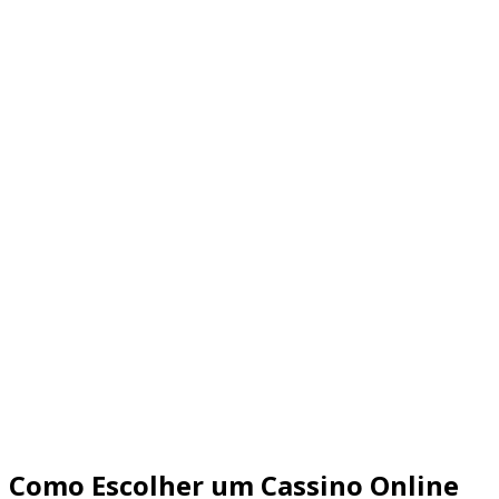
Como Escolher um Cassino Online