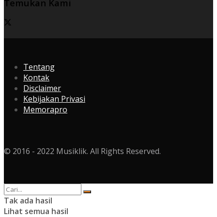
Temukan Kami
Tentang
Kontak
Disclaimer
Kebijakan Privasi
Memorapro
© 2016 - 2022 Musiklik. All Rights Reserved.
Tak ada hasil
Lihat semua hasil