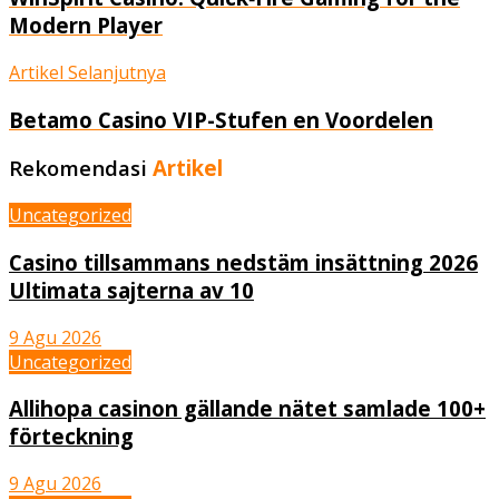
Modern Player
Artikel Selanjutnya
Betamo Casino VIP-Stufen en Voordelen
Rekomendasi
Artikel
Uncategorized
Casino tillsammans nedstäm insättning 2026
Ultimata sajterna av 10
9 Agu 2026
Uncategorized
Allihopa casinon gällande nätet samlade 100+
förteckning
9 Agu 2026