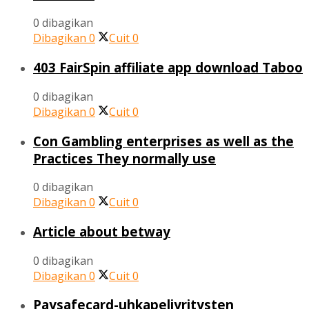
0 dibagikan
Dibagikan
0
Cuit
0
403 FairSpin affiliate app download Taboo
0 dibagikan
Dibagikan
0
Cuit
0
Con Gambling enterprises as well as the
Practices They normally use
0 dibagikan
Dibagikan
0
Cuit
0
Article about betway
0 dibagikan
Dibagikan
0
Cuit
0
Paysafecard-uhkapeliyritysten