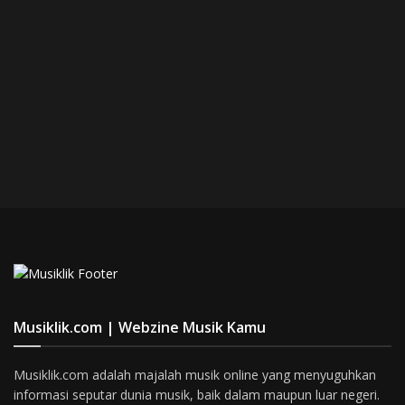
Musiklik.com | Webzine Musik Kamu
Musiklik.com adalah majalah musik online yang menyuguhkan
informasi seputar dunia musik, baik dalam maupun luar negeri.