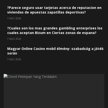
?Parece seguro usar tarjetas acerca de reputacion en
viviendas de apuestas zapatillas deportivas?
7 AGU 2026
?Cuales son los mas grandes gambling enterprises los
cuales aceptan Bizum en Ciertas zonas de espana?
7 AGU 2026
Magyar Online Casino mobil élmény: szabadság a játék
során
7 AGU 2026