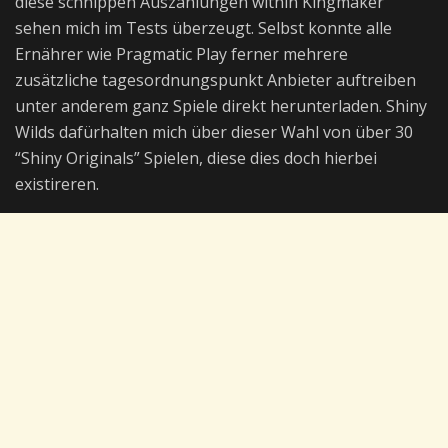
diese schnippen Auszahlungen within Kingmaker
sehen mich im Tests überzeugt. Selbst konnte alle
Ernährer wie Pragmatic Play ferner mehrere
zusätzliche tagesordnungspunkt Anbieter auftreiben
unter anderem ganz Spiele direkt herunterladen. Shiny
Wilds dafürhalten mich über dieser Wahl von über 30
“Shiny Originals” Spielen, diese dies doch hierbei
existireren.