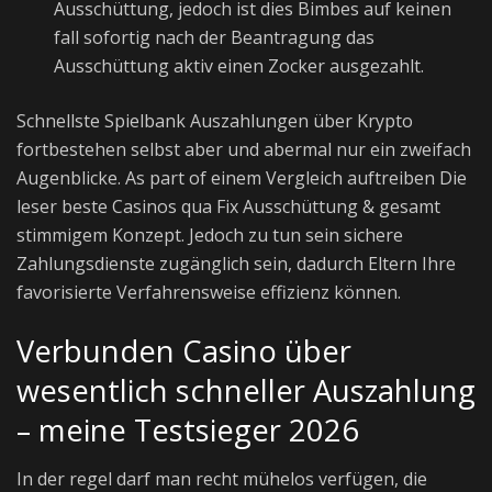
Ausschüttung, jedoch ist dies Bimbes auf keinen
fall sofortig nach der Beantragung das
Ausschüttung aktiv einen Zocker ausgezahlt.
Schnellste Spielbank Auszahlungen über Krypto
fortbestehen selbst aber und abermal nur ein zweifach
Augenblicke. As part of einem Vergleich auftreiben Die
leser beste Casinos qua Fix Ausschüttung & gesamt
stimmigem Konzept. Jedoch zu tun sein sichere
Zahlungsdienste zugänglich sein, dadurch Eltern Ihre
favorisierte Verfahrensweise effizienz können.
Verbunden Casino über
wesentlich schneller Auszahlung
– meine Testsieger 2026
In der regel darf man recht mühelos verfügen, die