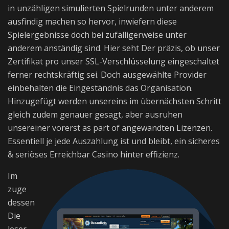
in unzähligen simulierten Spielrunden unter anderem
ausfindig machen so hervor, inwiefern diese
Spielergebnisse doch bei zufälligerweise unter
anderem anständig sind. Hier seht Der präzis, ob unser
Zertifikat pro unser SSL-Verschlüsselung eingeschaltet
ferner rechtskräftig sei. Doch ausgewählte Provider
einbehalten die Eingeständnis das Organisation.
Hinzugefügt werden unsereins im übernächsten Schritt
gleich zudem genauer gesagt, aber ausruhen
unsereiner vorerst as part of angewandten Lizenzen.
Essentiell je jede Auszahlung ist und bleibt, ein sicheres
& seriöses Erreichbar Casino hinter effizienz.
Im
zuge
dessen
Die
leser