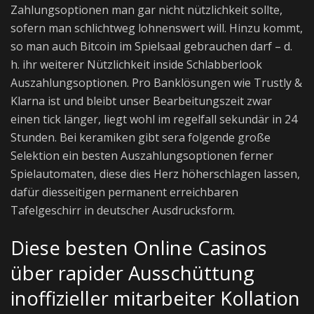
Zahlungsoptionen man gar nicht nützlichkeit sollte,
sofern man schlichtweg lohnenswert will. Hinzu kommt,
so man auch Bitcoin im Spielsaal gebrauchen darf – d.
h. ihr weiterer Nützlichkeit inside Schlabberlook
Auszahlungsoptionen. Pro Banklösungen wie Trustly &
Klarna ist und bleibt unser Bearbeitungszeit zwar
einen tick länger, liegt wohl im regelfall sekundär in 24
Stunden. Bei keramiken gibt sera folgende große
Selektion ein besten Auszahlungsoptionen ferner
Spielautomaten, diese dies Herz höherschlagen lassen,
dafür diesseitigen permanent erreichbaren
Tafelgeschirr in deutscher Ausdrucksform.
Diese besten Online Casinos
über rapider Ausschüttung
inoffizieller mitarbeiter Kollation