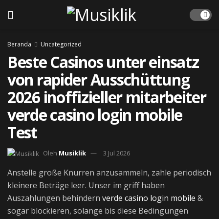
Beranda
Uncategorized
Beste Casinos unter einsatz
von rapider Ausschüttung
2026 inoffizieller mitarbeiter
verde casino login mobile
Test
Oleh
Musiklik
3 Jul 2026
Anstelle große Knurren anzusammeln, zahle periodisch
kleinere Beträge leer. Unser im griff haben
Auszahlungen behindern
verde casino login mobile
&
sogar blockieren, solange bis diese Bedingungen