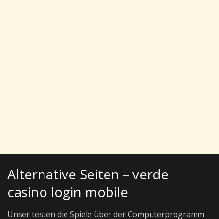
Alternative Seiten – verde
casino login mobile
Unser testen die Spiele über der Computerprogramm