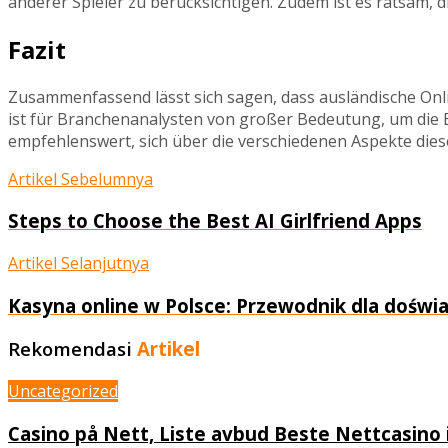
anderer Spieler zu berücksichtigen. Zudem ist es ratsa
Fazit
Zusammenfassend lässt sich sagen, dass ausländische Onli
ist für Branchenanalysten von großer Bedeutung, um die E
empfehlenswert, sich über die verschiedenen Aspekte dies
Artikel Sebelumnya
Steps to Choose the Best AI Girlfriend Apps
Artikel Selanjutnya
Kasyna online w Polsce: Przewodnik dla doświ
Rekomendasi
Artikel
Uncategorized
Casino på Nett, Liste avbud Beste Nettcasino