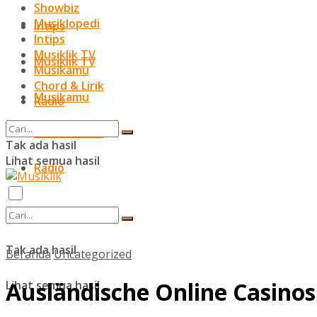
Showbiz
Musiklopedi
Intips
Intips
Musiklik TV
Musiklik TV
Musikamu
Chord & Lirik
Musikamu
Radio
Chord & Lirik
Tak ada hasil
Lihat semua hasil
Radio
Tak ada hasil
Beranda
Uncategorized
Ausländische Online Casinos 
Lihat semua hasil