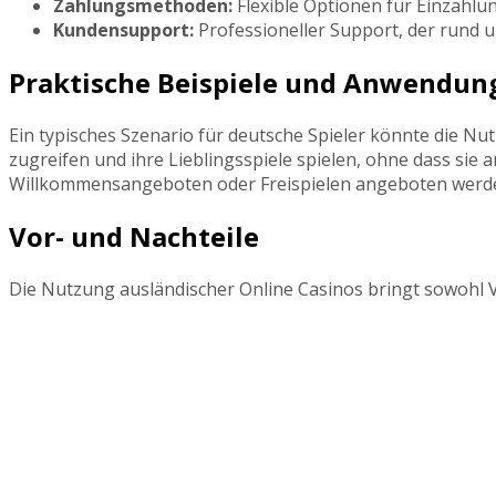
Zahlungsmethoden:
Flexible Optionen für Einzahlu
Kundensupport:
Professioneller Support, der rund u
Praktische Beispiele und Anwendung
Ein typisches Szenario für deutsche Spieler könnte die Nu
zugreifen und ihre Lieblingsspiele spielen, ohne dass sie a
Willkommensangeboten oder Freispielen angeboten werden
Vor- und Nachteile
Die Nutzung ausländischer Online Casinos bringt sowohl Vor