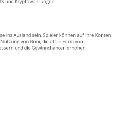
lets und Kryptowährungen.
se ins Ausland sein. Spieler können auf ihre Konten
e Nutzung von Boni, die oft in Form von
bessern und die Gewinnchancen erhöhen.