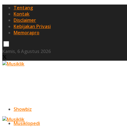
Tentang
Kontak
Disclaimer
Kebijakan Privasi
Memorapro
Kamis, 6 Agustus 2026
Showbiz
Musiklopedi