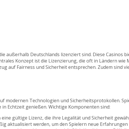
ie außerhalb Deutschlands lizenziert sind. Diese Casinos bi
trales Konzept ist die Lizenzierung, die oft in Ländern wie 
ug auf Fairness und Sicherheit entsprechen. Zudem sind viel
auf modernen Technologien und Sicherheitsprotokollen. Spi
in Echtzeit genießen. Wichtige Komponenten sind:
ine gültige Lizenz, die ihre Legalität und Sicherheit gewähr
äßig aktualisiert werden, um den Spielern neue Erfahrungen 