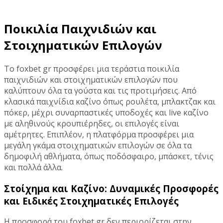
Ποικιλία Παιχνιδιών και
Στοιχηματικών Επιλογών
Το foxbet gr προσφέρει μια τεράστια ποικιλία
παιχνιδιών και στοιχηματικών επιλογών που
καλύπτουν όλα τα γούστα και τις προτιμήσεις. Από
κλασικά παιχνίδια καζίνο όπως ρουλέτα, μπλακτζακ και
πόκερ, μέχρι συναρπαστικές υποδοχές και live καζίνο
με αληθινούς κρουπιέρηδες, οι επιλογές είναι
αμέτρητες. Επιπλέον, η πλατφόρμα προσφέρει μια
μεγάλη γκάμα στοιχηματικών επιλογών σε όλα τα
δημοφιλή αθλήματα, όπως ποδόσφαιρο, μπάσκετ, τένις
και πολλά άλλα.
Στοίχημα και Καζίνο: Δυναμικές Προσφορές
και Ειδικές Στοιχηματικές Επιλογές
Η προσφορά του foxbet gr δεν περιορίζεται στην