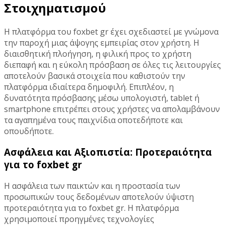
Στοιχηματισμού
Η πλατφόρμα του foxbet gr έχει σχεδιαστεί με γνώμονα
την παροχή μιας άψογης εμπειρίας στον χρήστη. Η
διαισθητική πλοήγηση, η φιλική προς το χρήστη
διεπαφή και η εύκολη πρόσβαση σε όλες τις λειτουργίες
αποτελούν βασικά στοιχεία που καθιστούν την
πλατφόρμα ιδιαίτερα δημοφιλή. Επιπλέον, η
δυνατότητα πρόσβασης μέσω υπολογιστή, tablet ή
smartphone επιτρέπει στους χρήστες να απολαμβάνουν
τα αγαπημένα τους παιχνίδια οποτεδήποτε και
οπουδήποτε.
Ασφάλεια και Αξιοπιστία: Προτεραιότητα
για το foxbet gr
Η ασφάλεια των παικτών και η προστασία των
προσωπικών τους δεδομένων αποτελούν ύψιστη
προτεραιότητα για το foxbet gr. Η πλατφόρμα
χρησιμοποιεί προηγμένες τεχνολογίες