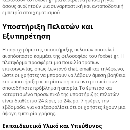
όσους αναζητούν μια συναρπαστική και ανταποδοτική
εμπειρία στοιχηματισμού.
Υποστήριξη Πελατών και
Εξυπηρέτηση
Η παροχή άριστης υποστήριξης πελατών αποτελεί
αναπόσπαστο κομμάτι της φιλοσοφίας του foxbet gr. Η
πλατφόρμα προσφέρει μια ποικιλία τρόπων
επικοινωνίας, όπως ζωντανό chat, email και τηλέφωνο,
ώστε οι χρήστες να μπορούν να λάβουν άμεση βοήθεια
και υποστήριξη σε περίπτωση που αντιμετωπίσουν
οποιοδήποτε πρόβλημα ή απορία. Το έμπειρο και
καταρτισμένο προσωπικό της υποστήριξης πελατών
είναι διαθέσιμο 24 ώρες το 24ωρο, 7 ημέρες την
εβδομάδα, για να εξασφαλίσει ότι οι χρήστες έχουν μια
άψογη εμπειρία χρήσης.
Εκπαιδευτικό Υλικό και Υπεύθυνος