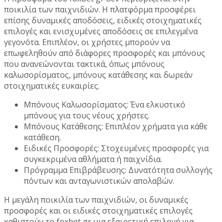
ποικιλία των παιχνιδιών. Η πλατφόρμα προσφέρει
επίσης δυναμικές αποδόσεις, ειδικές στοιχηματικές
επιλογές και ενισχυμένες αποδόσεις σε επιλεγμένα
γεγονότα. Επιπλέον, οι χρήστες μπορούν να
επωφεληθούν από διάφορες προσφορές και μπόνους
που ανανεώνονται τακτικά, όπως μπόνους
καλωσορίσματος, μπόνους κατάθεσης και δωρεάν
στοιχηματικές ευκαιρίες.
Μπόνους Καλωσορίσματος: Ένα ελκυστικό
μπόνους για τους νέους χρήστες.
Μπόνους Κατάθεσης: Επιπλέον χρήματα για κάθε
κατάθεση.
Ειδικές Προσφορές: Στοχευμένες προσφορές για
συγκεκριμένα αθλήματα ή παιχνίδια.
Πρόγραμμα Επιβράβευσης: Δυνατότητα συλλογής
πόντων και ανταγωνιστικών απολαβών.
Η μεγάλη ποικιλία των παιχνιδιών, οι δυναμικές
προσφορές και οι ειδικές στοιχηματικές επιλογές
καθιστούν το foxbet gr μια εξαιρετική επιλογή για