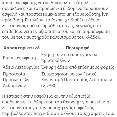
κρυπτογράφησης για να διασφαλίσει ότι όλες οι
συναλλαγές και τα προσωπικά δεδομένα παραμένουν
ασφαλή και προστατευμένα από μη εξουσιοδοτημένη
πρόσβαση. Επιπλέον, το foxbet gr διαθέτει άδεια
λειτουργίας από τις αρμόδιες αρχές, γεγονός που
επιβεβαιώνει την αξιοπιστία του και τη συμμόρφωσή
του με τους αυστηρούς κανονισμούς του κλάδου.
Χαρακτηριστικό
Περιγραφή
Χρήση των πιο προηγμένων
Κρυπτογράφηση
πρωτοκόλλων
Άδεια Λειτουργίας
Έγκυρη άδεια από επίσημους φορείς
Προστασία
Συμμόρφωση με τον Γενικό
Προσωπικών
Κανονισμό Προστασίας Δεδομένων
Δεδομένων
(GDPR)
Η εστίαση στην ασφάλεια και την αξιοπιστία
αποδεικνύει τη δέσμευση του foxbet gr για υπεύθυνη
λειτουργία και για την παροχή ενός ασφαλούς
περιβάλλοντος παιχνιδιού για όλους τους χρήστες του.