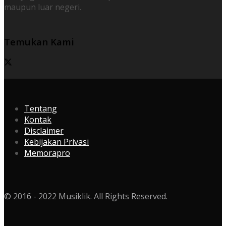
maupun luar negeri.
Temukan Kami
Tentang
Kontak
Disclaimer
Kebijakan Privasi
Memorapro
© 2016 - 2022 Musiklik. All Rights Reserved.