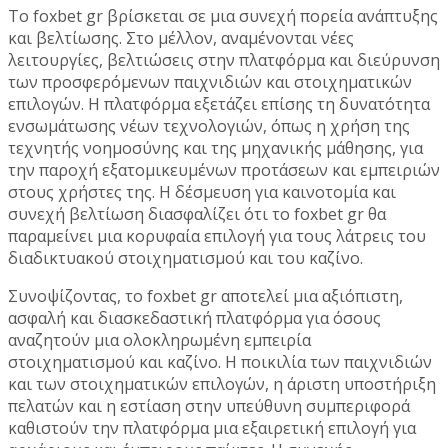
Το foxbet gr βρίσκεται σε μια συνεχή πορεία ανάπτυξης
και βελτίωσης. Στο μέλλον, αναμένονται νέες
λειτουργίες, βελτιώσεις στην πλατφόρμα και διεύρυνση
των προσφερόμενων παιχνιδιών και στοιχηματικών
επιλογών. Η πλατφόρμα εξετάζει επίσης τη δυνατότητα
ενσωμάτωσης νέων τεχνολογιών, όπως η χρήση της
τεχνητής νοημοσύνης και της μηχανικής μάθησης, για
την παροχή εξατομικευμένων προτάσεων και εμπειριών
στους χρήστες της. Η δέσμευση για καινοτομία και
συνεχή βελτίωση διασφαλίζει ότι το foxbet gr θα
παραμείνει μια κορυφαία επιλογή για τους λάτρεις του
διαδικτυακού στοιχηματισμού και του καζίνο.
Συνοψίζοντας, το foxbet gr αποτελεί μια αξιόπιστη,
ασφαλή και διασκεδαστική πλατφόρμα για όσους
αναζητούν μια ολοκληρωμένη εμπειρία
στοιχηματισμού και καζίνο. Η ποικιλία των παιχνιδιών
και των στοιχηματικών επιλογών, η άριστη υποστήριξη
πελατών και η εστίαση στην υπεύθυνη συμπεριφορά
καθιστούν την πλατφόρμα μια εξαιρετική επιλογή για