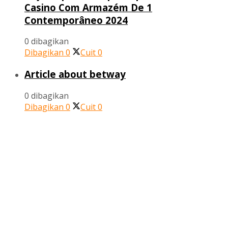
Casino Com Armazém De 1
Contemporâneo 2024
0 dibagikan
Dibagikan
0
Cuit
0
Article about betway
0 dibagikan
Dibagikan
0
Cuit
0