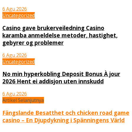
6 Agu 2026
Uncategorized
Casino gave brukerveiledning Casino
karamba anmeldelse metoder, hastighet,
gebyrer og problemer
6 Agu 2026
Uncategorized
No min hyperkobling Deposit Bonus À jour
2026 Hent ei addisjon uten innskudd
6 Agu 2026
Artikel Selanjutnya
Fängslande Besatthet och chicken road game
casino – En Djupdykning i Spänningens Värld