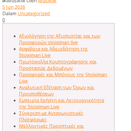
Oleh
Musiklik
5 Jun 2026
Dalam
Uncategorized
0
Αξιολόγηση της Αξιοπιστίας και των
Προσφορών stoiximan live
Ασφάλεια και Αδειοδότηση της
Stoiximan Live
Πρωτόκολλα Κρυπτογράφησης και
Προστασίας Δεδομένων
Προσφορές και Μπόνους της Stoiximan
Live
Αναλυτική Εξέταση των Όρων και
Προϋποθέσεων
Εμπειρία Χρήστη και Λειτουργικότητα
της Stoiximan Live
Σύγκριση με Ανταγωνιστικές
Πλατφόρμες
Μελλοντικές Προοπτικές και