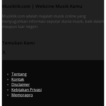
Musiklik.com | Webzine Musik Kamu
Musiklik.com adalah majalah musik online yang
menyuguhkan informasi seputar dunia musik, baik dalam
maupun luar negeri.
Temukan Kami
Tentang
Kontak
Disclaimer
Kebijakan Privasi
Memorapro