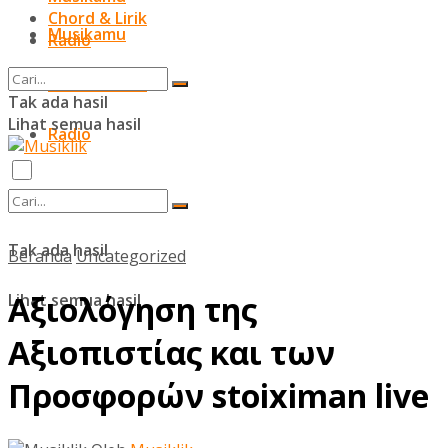
Chord & Lirik
Musikamu
Radio
Chord & Lirik
Tak ada hasil
Lihat semua hasil
Radio
Tak ada hasil
Beranda
Uncategorized
Αξιολόγηση της
Lihat semua hasil
Αξιοπιστίας και των
Προσφορών stoiximan live