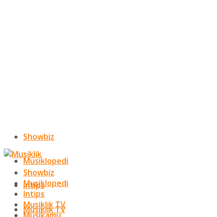
Showbiz
Musiklopedi
Showbiz
Musiklopedi
Intips
Intips
Musiklik TV
Musiklik TV
Musikamu