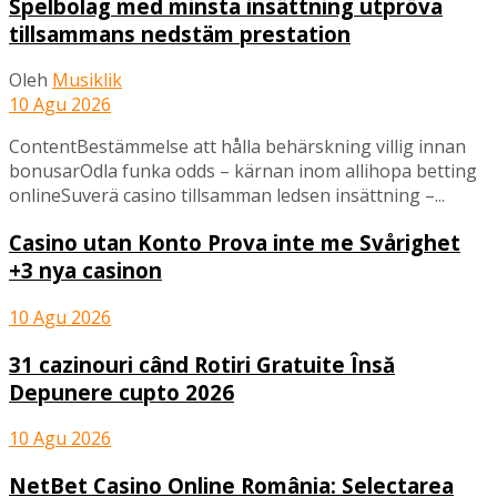
Spelbolag med minsta insättning utpröva
tillsammans nedstäm prestation
Oleh
Musiklik
10 Agu 2026
ContentBestämmelse att hålla behärskning villig innan
bonusarOdla funka odds – kärnan inom allihopa betting
onlineSuverä casino tillsamman ledsen insättning –...
Casino utan Konto Prova inte me Svårighet
+3 nya casinon
10 Agu 2026
31 cazinouri când Rotiri Gratuite Însă
Depunere cupto 2026
10 Agu 2026
NetBet Casino Online România: Selectarea