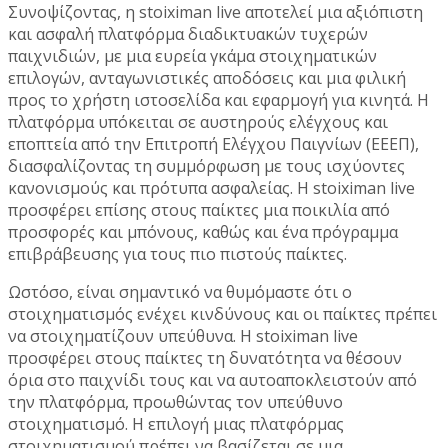
Συνοψίζοντας, η stoiximan live αποτελεί μια αξιόπιστη
και ασφαλή πλατφόρμα διαδικτυακών τυχερών
παιχνιδιών, με μια ευρεία γκάμα στοιχηματικών
επιλογών, ανταγωνιστικές αποδόσεις και μια φιλική
προς το χρήστη ιστοσελίδα και εφαρμογή για κινητά. Η
πλατφόρμα υπόκειται σε αυστηρούς ελέγχους και
εποπτεία από την Επιτροπή Ελέγχου Παιγνίων (ΕΕΕΠ),
διασφαλίζοντας τη συμμόρφωση με τους ισχύοντες
κανονισμούς και πρότυπα ασφαλείας. Η stoiximan live
προσφέρει επίσης στους παίκτες μια ποικιλία από
προσφορές και μπόνους, καθώς και ένα πρόγραμμα
επιβράβευσης για τους πιο πιστούς παίκτες.
Ωστόσο, είναι σημαντικό να θυμόμαστε ότι ο
στοιχηματισμός ενέχει κινδύνους και οι παίκτες πρέπει
να στοιχηματίζουν υπεύθυνα. Η stoiximan live
προσφέρει στους παίκτες τη δυνατότητα να θέσουν
όρια στο παιχνίδι τους και να αυτοαποκλειστούν από
την πλατφόρμα, προωθώντας τον υπεύθυνο
στοιχηματισμό. Η επιλογή μιας πλατφόρμας
στοιχηματισμού πρέπει να βασίζεται σε μια