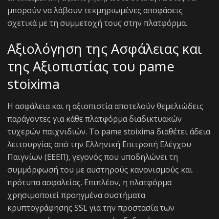
μπορούν να λάβουν τεκμηριωμένες αποφάσεις
σχετικά με τη συμμετοχή τους στην πλατφόρμα.
Αξιολόγηση της Ασφάλειας και
της Αξιοπιστίας του
pame
stoixima
Η ασφάλεια και η αξιοπιστία αποτελούν θεμελιώδεις
παράγοντες για κάθε πλατφόρμα διαδικτυακών
τυχερών παιχνιδιών. Το
pame stoixima
διαθέτει άδεια
λειτουργίας από την Ελληνική Επιτροπή Ελέγχου
Παιγνίων (ΕΕΕΠ), γεγονός που υποδηλώνει τη
συμμόρφωσή του με αυστηρούς κανονισμούς και
πρότυπα ασφαλείας. Επιπλέον, η πλατφόρμα
χρησιμοποιεί προηγμένα συστήματα
κρυπτογράφησης SSL για την προστασία των