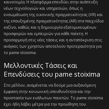
καινοτομία. Η πλατφόρμα επενδύει στην ανάπτυξη
νέων τεχνολογιών και υπηρεσιών, όπως η
ενσωμάτωση της εικονικής πραγματικότητας (VR) και
της επαυξημένης πραγματικότητας (AR) στα παιχνίδια
καζίνο, καθώς και η δημιουργία εξατομικευμένων
προσφορών και εμπειριών για κάθε παίκτη. Η
προσαρμογή στις νέες τάσεις και η ανταπόκριση στις
ανάγκες των χρηστών αποτελούν προτεραιότητα για
το
pame stoixima
.
Μελλοντικές Τάσεις και
Επενδύσεις του
pame stoixima
Στο μέλλον, αναμένεται να δούμε μια αυξανόμενη
έμφαση στην κοινωνική υπευθυνότητα και την
προστασία των ευάλωτων παικτών. Το
pame stoixima
έχει ήδη λάβει μέτρα για την προώθηση του