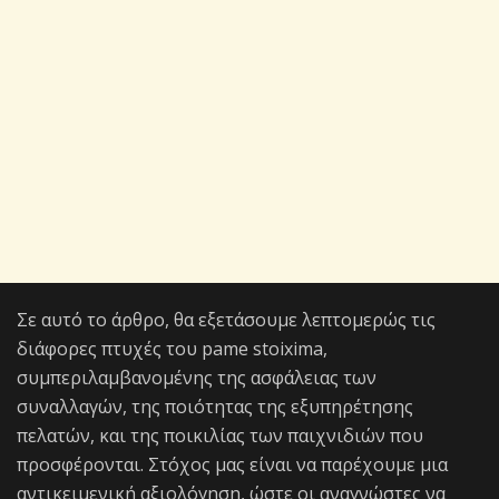
Σε αυτό το άρθρο, θα εξετάσουμε λεπτομερώς τις
διάφορες πτυχές του
pame stoixima
,
συμπεριλαμβανομένης της ασφάλειας των
συναλλαγών, της ποιότητας της εξυπηρέτησης
πελατών, και της ποικιλίας των παιχνιδιών που
προσφέρονται. Στόχος μας είναι να παρέχουμε μια
αντικειμενική αξιολόγηση, ώστε οι αναγνώστες να