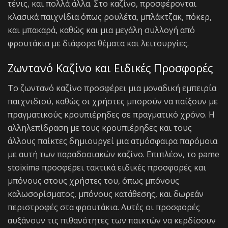
τένις, και πολλά άλλα. Στο καζίνο, προσφέρονται
κλασικά παιχνίδια όπως ρουλέτα, μπλάκτζακ, πόκερ,
και μπακαρά, καθώς και μια μεγάλη συλλογή από
φρουτάκια με διάφορα θέματα και λειτουργίες.
Ζωντανό Καζίνο και Ειδικές Προσφορές
Το ζωντανό καζίνο προσφέρει μια μοναδική εμπειρία
παιχνιδιού, καθώς οι χρήστες μπορούν να παίξουν με
πραγματικούς κρουπιέρηδες σε πραγματικό χρόνο. Η
αλληλεπίδραση με τους κρουπιέρηδες και τους
άλλους παίκτες δημιουργεί μια ατμόσφαιρα παρόμοια
με αυτή των παραδοσιακών καζίνο. Επιπλέον, το
pame
stoixima
προσφέρει τακτικά ειδικές προσφορές και
μπόνους στους χρήστες του, όπως μπόνους
καλωσορίσματος, μπόνους κατάθεσης, και δωρεάν
περιστροφές στα φρουτάκια. Αυτές οι προσφορές
αυξάνουν τις πιθανότητες των παικτών να κερδίσουν