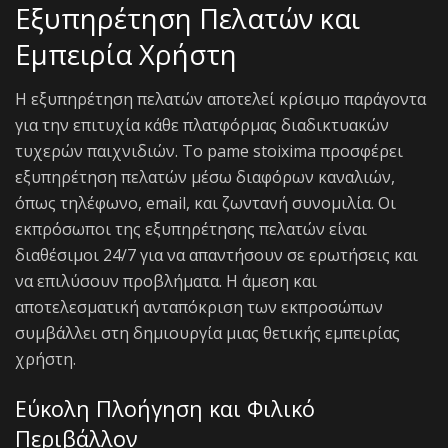
Εξυπηρέτηση Πελατών και
Εμπειρία Χρήστη
Η εξυπηρέτηση πελατών αποτελεί κρίσιμο παράγοντα
για την επιτυχία κάθε πλατφόρμας διαδικτυακών
τυχερών παιχνιδιών. Το
pame stoixima
προσφέρει
εξυπηρέτηση πελατών μέσω διαφόρων καναλιών,
όπως τηλέφωνο, email, και ζωντανή συνομιλία. Οι
εκπρόσωποι της εξυπηρέτησης πελατών είναι
διαθέσιμοι 24/7 για να απαντήσουν σε ερωτήσεις και
να επιλύσουν προβλήματα. Η άμεση και
αποτελεσματική ανταπόκριση των εκπροσώπων
συμβάλλει στη δημιουργία μιας θετικής εμπειρίας
χρήστη.
Εύκολη Πλοήγηση και Φιλικό
Περιβάλλον