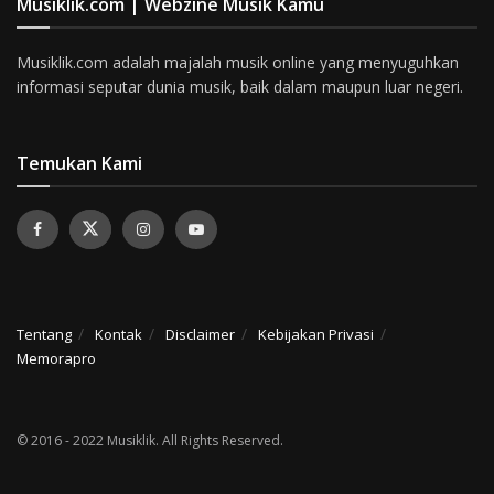
Musiklik.com | Webzine Musik Kamu
Musiklik.com adalah majalah musik online yang menyuguhkan
informasi seputar dunia musik, baik dalam maupun luar negeri.
Temukan Kami
Tentang
Kontak
Disclaimer
Kebijakan Privasi
Memorapro
© 2016 - 2022 Musiklik. All Rights Reserved.