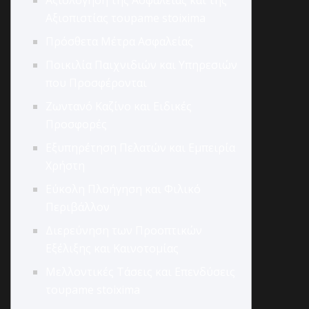
Αξιοπιστίας τουpame stoixima
Πρόσθετα Μέτρα Ασφαλείας
Ποικιλία Παιχνιδιών και Υπηρεσιών
που Προσφέρονται
Ζωντανό Καζίνο και Ειδικές
Προσφορές
Εξυπηρέτηση Πελατών και Εμπειρία
Χρήστη
Εύκολη Πλοήγηση και Φιλικό
Περιβάλλον
Διερεύνηση των Προοπτικών
Εξέλιξης και Καινοτομίας
Μελλοντικές Τάσεις και Επενδύσεις
τουpame stoixima