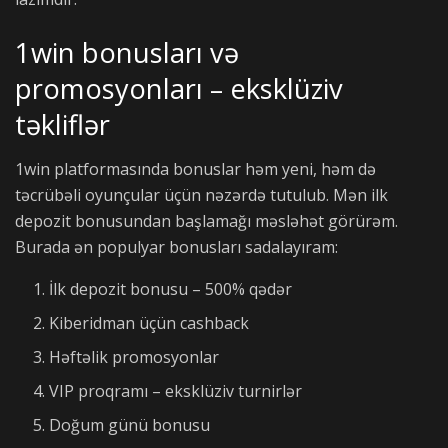
1win bonusları və
promosyonları – eksklüziv
təkliflər
1win platformasında bonuslar həm yeni, həm də
təcrübəli oyunçular üçün nəzərdə tutulub. Mən ilk
depozit bonusundan başlamağı məsləhət görürəm.
Burada ən populyar bonusları sadalayıram:
İlk depozit bonusu – 500% qədər
Kiberidman üçün cashback
Həftəlik promosyonlar
VIP proqramı – eksklüziv turnirlər
Doğum günü bonusu