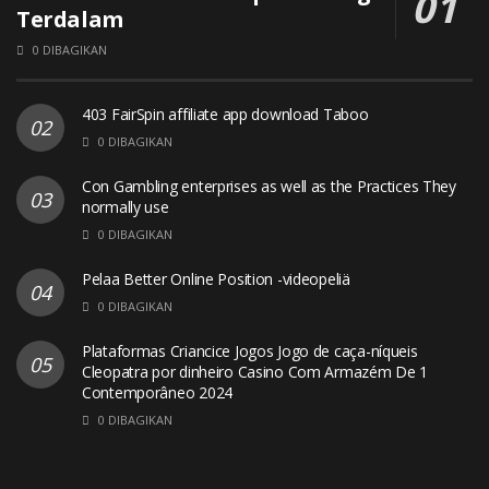
Terdalam
0 DIBAGIKAN
403 FairSpin affiliate app download Taboo
0 DIBAGIKAN
Con Gambling enterprises as well as the Practices They
normally use
0 DIBAGIKAN
Pelaa Better Online Position -videopeliä
0 DIBAGIKAN
Plataformas Criancice Jogos Jogo de caça-níqueis
Cleopatra por dinheiro Casino Com Armazém De 1
Contemporâneo 2024
0 DIBAGIKAN