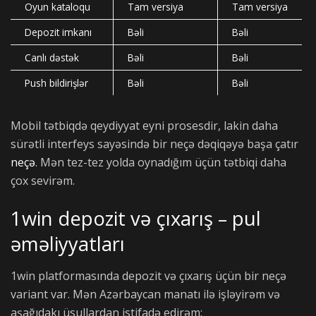
Oyun kataloqu
Tam versiya
Tam versiya
Depozit imkanı
Bəli
Bəli
Canlı dəstək
Bəli
Bəli
Push bildirişlər
Bəli
Bəli
Mobil tətbiqdə qeydiyyat eyni prosesdir, lakin daha
sürətli interfeys sayəsində bir neçə dəqiqəyə başa çatır
neçə
. Mən tez-tez yolda oynadığım üçün tətbiqi daha
çox sevirəm.
1win depozit və çıxarış – pul
əməliyyatları
1win platformasında depozit və çıxarış üçün bir neçə
variant var. Mən Azərbaycan manatı ilə işləyirəm və
aşağıdakı üsullardan istifadə edirəm: