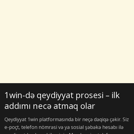
1win-də qeydiyyat prosesi – ilk
addımı necə atmaq olar
Qeydiyyat 1win platformasında bir neçə dəqiqə çəkir. Siz
e-poçt, telefon nömrəsi və ya sosial şəbəkə hesabı ilə