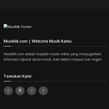
Musiklik.com | Webzine Musik Kamu
Musiklik.com adalah majalah musik online yang menyuguhkan
informasi seputar dunia musik, baik dalam maupun luar negeri.
Temukan Kami