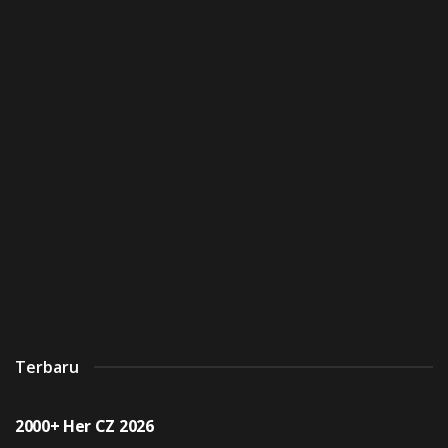
Terbaru
UNCATEGORIZED
2000+ Her CZ 2026