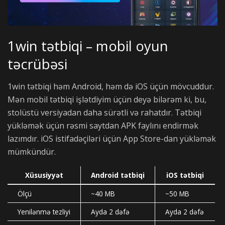
1win tətbiqi – mobil oyun
təcrübəsi
1win tətbiqi həm Android, həm də iOS üçün mövcuddur.
Mən mobil tətbiqi işlətdiyim üçün deyə bilərəm ki, bu,
stolüstü versiyadan daha sürətli və rahatdır. Tətbiqi
yükləmək üçün rəsmi saytdan APK faylını endirmək
lazımdır. iOS istifadəçiləri üçün App Store-dan yükləmək
mümkündür.
Xüsusiyyət
Android tətbiqi
iOS tətbiqi
Ölçü
~40 MB
~50 MB
Yenilənmə tezliyi
Ayda 2 dəfə
Ayda 2 dəfə