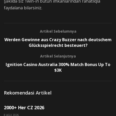
şəkildə siz 1win-in bütün imkanlarından rahatlıqla
faydalana bilərsiniz.
Artikel Sebelumnya
Werden Gewinne aus Crazy Buzzer nach deutschem
Glücksspielrecht besteuert?
Artikel Selanjutnya
Ignition Casino Australia 300% Match Bonus Up To
$3K
Rekomendasi
Artikel
UNCATEGORIZED
2000+ Her CZ 2026
8 AGU 2026