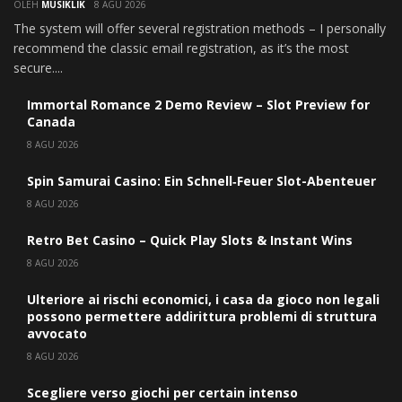
OLEH
MUSIKLIK
8 AGU 2026
The system will offer several registration methods – I personally
recommend the classic email registration, as it’s the most
secure....
Immortal Romance 2 Demo Review – Slot Preview for
Canada
8 AGU 2026
Spin Samurai Casino: Ein Schnell‑Feuer Slot-Abenteuer
8 AGU 2026
Retro Bet Casino – Quick Play Slots & Instant Wins
8 AGU 2026
Ulteriore ai rischi economici, i casa da gioco non legali
possono permettere addirittura problemi di struttura
avvocato
8 AGU 2026
Scegliere verso giochi per certain intenso