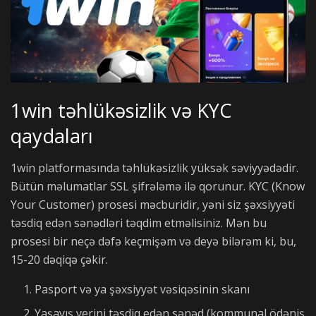
1win təhlükəsizlik və KYC
qaydaları
1win platformasında təhlükəsizlik yüksək səviyyədədir.
Bütün məlumatlar SSL şifrələmə ilə qorunur. KYC (Know
Your Customer) prosesi məcburidir, yəni siz şəxsiyyəti
təsdiq edən sənədləri təqdim etməlisiniz. Mən bu
prosesi bir neçə dəfə keçmişəm və deyə bilərəm ki, bu,
15-20 dəqiqə çəkir.
Pasport və ya şəxsiyyət vəsiqəsinin skanı
Yaşayış yerini təsdiq edən sənəd (kommunal ödəniş