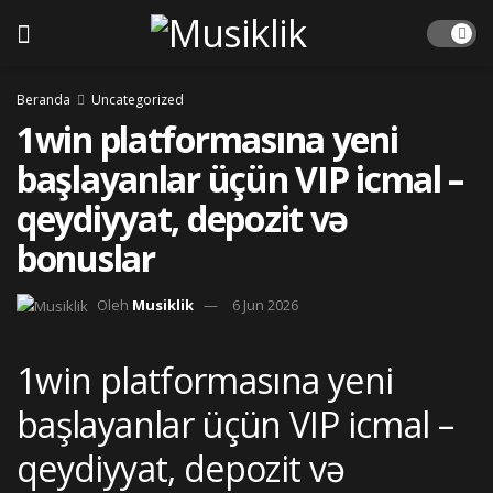
Beranda
Uncategorized
1win platformasına yeni
başlayanlar üçün VIP icmal –
qeydiyyat, depozit və
bonuslar
Oleh
Musiklik
6 Jun 2026
1win platformasına yeni
başlayanlar üçün VIP icmal –
qeydiyyat, depozit və