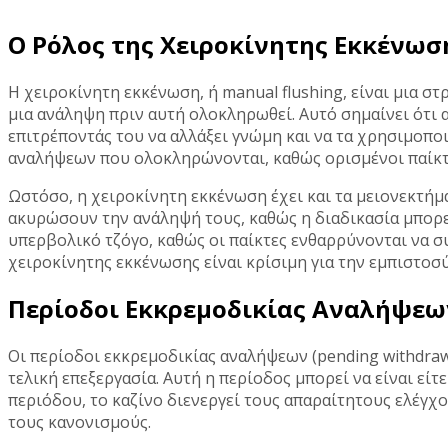
Ο Ρόλος της Χειροκίνητης Εκκένωσ
Η χειροκίνητη εκκένωση, ή manual flushing, είναι μια σ
μια ανάληψη πριν αυτή ολοκληρωθεί. Αυτό σημαίνει ότι 
επιτρέποντάς του να αλλάξει γνώμη και να τα χρησιμοποι
αναλήψεων που ολοκληρώνονται, καθώς ορισμένοι παίκτε
Ωστόσο, η χειροκίνητη εκκένωση έχει και τα μειονεκτήμ
ακυρώσουν την ανάληψή τους, καθώς η διαδικασία μπορεί
υπερβολικό τζόγο, καθώς οι παίκτες ενθαρρύνονται να συ
χειροκίνητης εκκένωσης είναι κρίσιμη για την εμπιστοσ
Περίοδοι Εκκρεμοδικίας Αναλήψεων
Οι περίοδοι εκκρεμοδικίας αναλήψεων (pending withdrawa
τελική επεξεργασία. Αυτή η περίοδος μπορεί να είναι είτ
περιόδου, το καζίνο διενεργεί τους απαραίτητους ελέγχ
τους κανονισμούς.