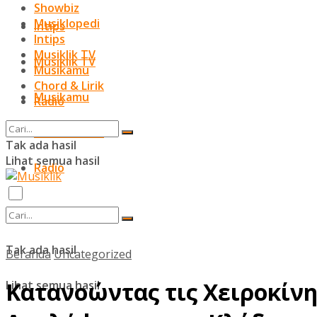
Showbiz
Musiklopedi
Intips
Intips
Musiklik TV
Musiklik TV
Musikamu
Chord & Lirik
Musikamu
Radio
Chord & Lirik
Tak ada hasil
Lihat semua hasil
Radio
Tak ada hasil
Beranda
Uncategorized
Κατανοώντας τις Χειροκίνη
Lihat semua hasil