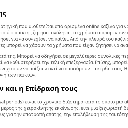
ης
τρατηγική που υιοθετείται από ορισμένα online καζίνο γι
αφού ο παίκτης ζητήσει ανάληψη, τα χρήματα παραμένουν 
ήσει για να συνεχίσει να παίζει. Από την πλευρά του καζί
ς μπορεί να χάσουν τα χρήματα που είχαν ζητήσει να ανα
ατά της. Μπορεί να οδηγήσει σε μεγαλύτερες συνολικές πε
 να καθυστερήσει την τελική επεξεργασία. Επίσης, μπορεί
νεχίσουν να παίζουν αντί να αποσύρουν τα κέρδη τους. Η 
ύνη των παικτών.
 και η Επίδρασή τους
l periods) είναι το χρονικό διάστημα κατά το οποίο μια 
ε μέρος της χειροκίνητης εκκένωσης, είτε μια ξεχωριστή δ
ους για την αποτροπή απάτης, την επαλήθευση της ταυτότ