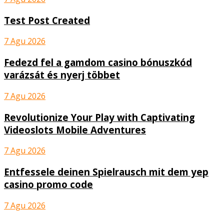
Test Post Created
7 Agu 2026
Fedezd fel a gamdom casino bónuszkód
varázsát és nyerj többet
7 Agu 2026
Revolutionize Your Play with Captivating
Videoslots Mobile Adventures
7 Agu 2026
Entfessele deinen Spielrausch mit dem yep
casino promo code
7 Agu 2026