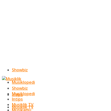
Showbiz
Musiklopedi
Showbiz
Musiklopedi
Intips
Intips
Musiklik TV
Musiklik TV
Musikamu