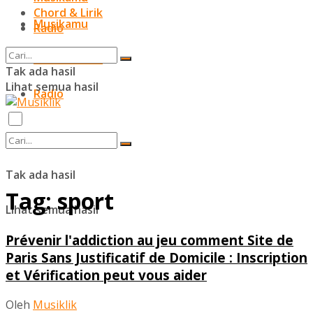
Chord & Lirik
Musikamu
Radio
Chord & Lirik
Tak ada hasil
Lihat semua hasil
Radio
Tak ada hasil
Tag:
sport
Lihat semua hasil
Prévenir l'addiction au jeu comment Site de
Paris Sans Justificatif de Domicile : Inscription
et Vérification peut vous aider
Oleh
Musiklik