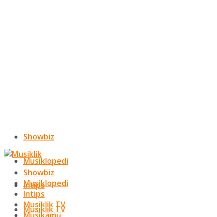
Showbiz
Musiklopedi
Showbiz
Musiklopedi
Intips
Intips
Musiklik TV
Musiklik TV
Musikamu