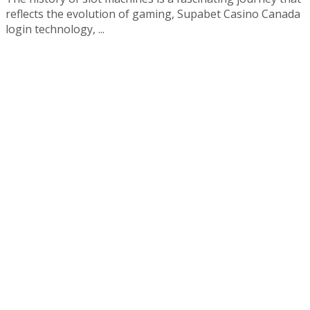
reflects the evolution of gaming, Supabet Casino Canada
login technology, ...