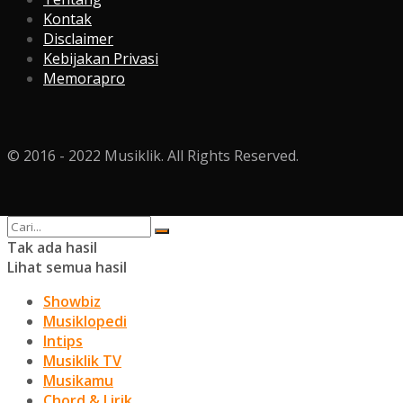
Kontak
Disclaimer
Kebijakan Privasi
Memorapro
© 2016 - 2022 Musiklik. All Rights Reserved.
Tak ada hasil
Lihat semua hasil
Showbiz
Musiklopedi
Intips
Musiklik TV
Musikamu
Chord & Lirik