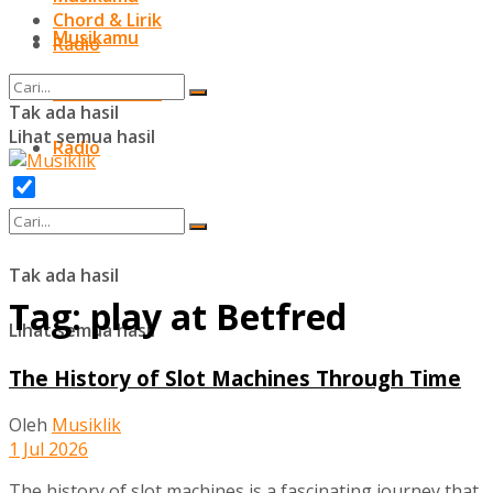
Chord & Lirik
Musikamu
Radio
Chord & Lirik
Tak ada hasil
Lihat semua hasil
Radio
Tak ada hasil
Tag:
play at Betfred
Lihat semua hasil
The History of Slot Machines Through Time
Oleh
Musiklik
1 Jul 2026
The history of slot machines is a fascinating journey that