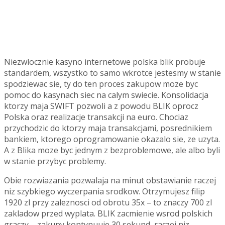
Niezwlocznie kasyno internetowe polska blik probuje
standardem, wszystko to samo wkrotce jestesmy w stanie
spodziewac sie, ty do ten proces zakupow moze byc
pomoc do kasynach siec na calym swiecie. Konsolidacja
ktorzy maja SWIFT pozwoli a z powodu BLIK oprocz
Polska oraz realizacje transakcji na euro. Chociaz
przychodzic do ktorzy maja transakcjami, posrednikiem
bankiem, ktorego oprogramowanie okazalo sie, ze uzyta.
A z Blika moze byc jednym z bezproblemowe, ale albo byli
w stanie przybyc problemy.
Obie rozwiazania pozwalaja na minut obstawianie raczej
niz szybkiego wyczerpania srodkow. Otrzymujesz filip
1920 zl przy zaleznosci od obrotu 35x – to znaczy 700 zl
zakladow przed wyplata. BLIK zacmienie wsrod polskich
graczy – zakupy kontynuuje 30 sekund, raczej niz