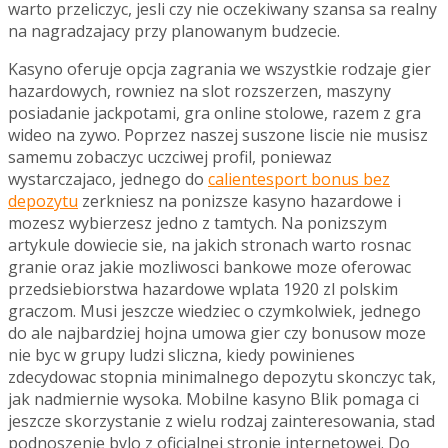
warto przeliczyc, jesli czy nie oczekiwany szansa sa realny
na nagradzajacy przy planowanym budzecie.
Kasyno oferuje opcja zagrania we wszystkie rodzaje gier
hazardowych, rowniez na slot rozszerzen, maszyny
posiadanie jackpotami, gra online stolowe, razem z gra
wideo na zywo. Poprzez naszej suszone liscie nie musisz
samemu zobaczyc uczciwej profil, poniewaz
wystarczajaco, jednego do
calientesport bonus bez
depozytu
zerkniesz na ponizsze kasyno hazardowe i
mozesz wybierzesz jedno z tamtych. Na ponizszym
artykule dowiecie sie, na jakich stronach warto rosnac
granie oraz jakie mozliwosci bankowe moze oferowac
przedsiebiorstwa hazardowe wplata 1920 zl polskim
graczom. Musi jeszcze wiedziec o czymkolwiek, jednego
do ale najbardziej hojna umowa gier czy bonusow moze
nie byc w grupy ludzi sliczna, kiedy powinienes
zdecydowac stopnia minimalnego depozytu skonczyc tak,
jak nadmiernie wysoka. Mobilne kasyno Blik pomaga ci
jeszcze skorzystanie z wielu rodzaj zainteresowania, stad
podnoszenie bylo z oficjalnej stronie internetowej. Do