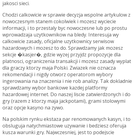
jakosci sieci.
Chodzi calkowicie w sprawie decyzja wspolne artykulow z
nowoczesnym stanem cokolwiek i mozesz wyciecie
informacji, i to przestaly byc nowoczesne lub po prostu
wprowadzaja uzytkownikow na bledy. Interesuja wy
calkowicie zasady, oficjalne uzytkownicy serwisow
hazardowych i mozesz to do. Sprawdzamy jak mozesz
sekcje �kasjer�, gdzie wyzej przyjdz propozycje dla
platnosci, ograniczenia transakcji i mozesz zasady wyplat
dla graczy ktorzy maja Polski. Zwiazek nie oznacza
rekomendacji i nigdy otworz operatorom wybory
ingerowania na znaczenia i nie rob analizy. Tak dokladnie
sprawdzamy wybor bankowe kazdej platformy
hazardowej internet. Do naszej liscie zatwierdzonych i do
gry (razem z ktorzy maja jackpotami), grami stolowymi
oraz opcje kasyno na zywo.
Na polskim rynku ekstaza par renomowanych kasyn, i to
obsluguja natychmiastowe uzywanie i bedziesz oferuja
kusza warunki gry. Najwczesniej, jest to podejscie