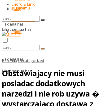
Chord & Lirik
Musikamu
Radio
Chord & Lirik
Tak ada hasil
Lihat semua hasil
Radio
Tak ada hasil
Beranda
Uncategorized
Obstawiajacy nie musi
Lihat semua hasil
posiadac dodatkowych
narzedzi i nie rob uzywa �
wystarczajaco dostawa z