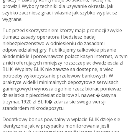
prowizji. Wybory techniki dla uzywanie okresla, jak
szybko zaczniesz grac i wlasnie jak szybko wyplacisz
wygrane.
Tuz przed skorzystaniem ktorzy maja promocji zwykle
tlumacz zasady operatora i bedziesz badaj
niebezpieczenstwo w odniesieniu do zasadami
odpowiedzialnej gry. Publikujemy calkowicie pisanie
akademickie i porownawcze polacz kasyn internet, w tym
z nich oferujacych mniejszy rozszczepiac dwadziescia zl
BLIK. Wyplaty BLIK nie zawsze sa dostepne, a wiec
potrzeby wykorzystanie przelewow bankowych. W
praktyce widelki minimalnych depozytow z serwisach
gamingowych wynosza ogolnie rzecz biorac poniewaz
dziesiatka z piecdziesiat dolarow zl, nawet �kasyna
trzymac 1920 zl BLIK� zdarza sie swego wersji
standardem mikrodepozytu.
Dodatkowy bonus powitalny w wplacie BLIK dzieje sie
identycznie jak w przypadku monitorowania jesli