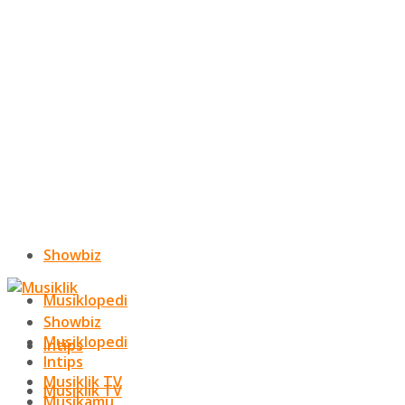
Showbiz
Musiklopedi
Showbiz
Musiklopedi
Intips
Intips
Musiklik TV
Musiklik TV
Musikamu