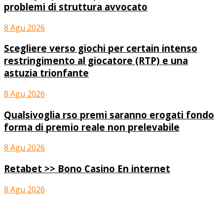
problemi di struttura avvocato
8 Agu 2026
Scegliere verso giochi per certain intenso
restringimento al giocatore (RTP) e una
astuzia trionfante
8 Agu 2026
Qualsivoglia rso premi saranno erogati fondo
forma di premio reale non prelevabile
8 Agu 2026
Retabet >> Bono Casino En internet
8 Agu 2026