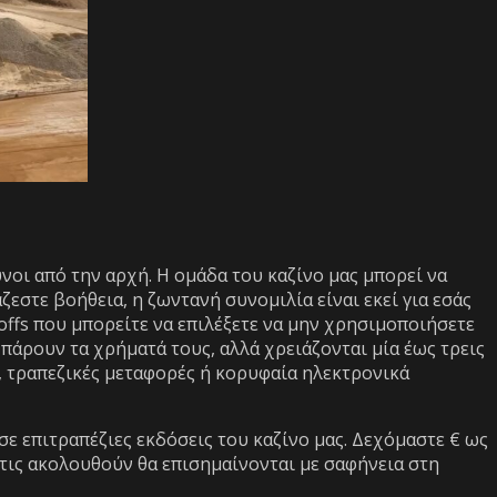
νοι από την αρχή. Η ομάδα του καζίνο μας μπορεί να
εστε βοήθεια, η ζωντανή συνομιλία είναι εκεί για εσάς
-offs που μπορείτε να επιλέξετε να μην χρησιμοποιήσετε
 πάρουν τα χρήματά τους, αλλά χρειάζονται μία έως τρεις
ς, τραπεζικές μεταφορές ή κορυφαία ηλεκτρονικά
σε επιτραπέζιες εκδόσεις του καζίνο μας. Δεχόμαστε € ως
τις ακολουθούν θα επισημαίνονται με σαφήνεια στη