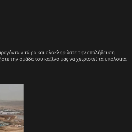
παραγόντων τώρα και ολοκληρώστε την επαλήθευση
στε την ομάδα του καζίνο μας να χειριστεί τα υπόλοιπα.