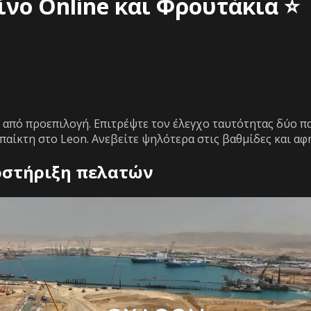
ίνο Online και Φρουτάκια ⭐️
 από προεπιλογή. Επιτρέψτε τον έλεγχο ταυτότητας δύο 
αίκτη στο Leon. Ανεβείτε ψηλότερα στις βαθμίδες και αφή
οστήριξη πελατών