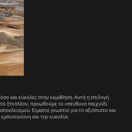
ς όσο και εύκολες στην εκμάθηση. Αυτή η επιλογή
τα. Επιπλέον, προωθούμε το υπεύθυνο παιχνίδι
ποκλεισμού. Είμαστε γνωστοί για το αξιόπιστο και
εμπιστοσύνη και την ευκολία.